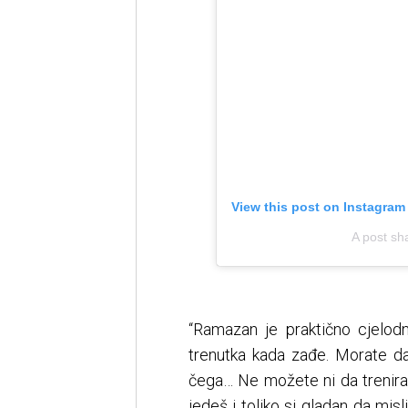
View this post on Instagram
A post sh
“Ramazan je praktično cjelod
trenutka kada zađe. Morate da 
čega… Ne možete ni da trenir
jedeš i toliko si gladan da mi