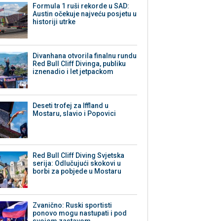
Formula 1 ruši rekorde u SAD:
Austin očekuje najveću posjetu u
historiji utrke
Divanhana otvorila finalnu rundu
Red Bull Cliff Divinga, publiku
iznenadio i let jetpackom
Deseti trofej za Iffland u
Mostaru, slavio i Popovici
Red Bull Cliff Diving Svjetska
serija: Odlučujući skokovi u
borbi za pobjede u Mostaru
Zvanično: Ruski sportisti
ponovo mogu nastupati i pod
svojom zastavom