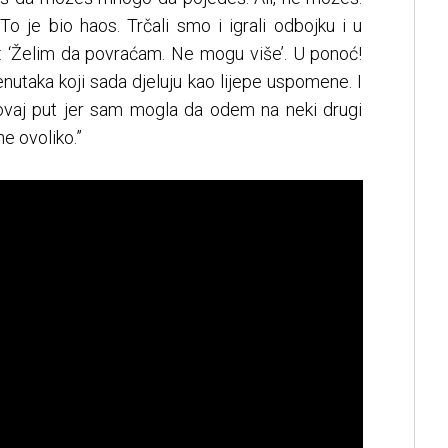
. To je bio haos. Trčali smo i igrali odbojku i u
: ‘Želim da povraćam. Ne mogu više’. U ponoć!
utaka koji sada djeluju kao lijepe uspomene. I
ovaj put jer sam mogla da odem na neki drugi
ne ovoliko.”