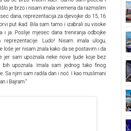
. Išlo je brzo i nisam imala vremena da razmislim
 mjesec dana, reprezentacija za djevojke do 15, 16
rvi put ikad. Bila sam tamo i izabrali su visoke
 i ja. Poslije mjesec dana treniranja odbojke
 reprezentacije. Ludo! Nisam imala ulogu,
 je loše jer nisam znala kako da se postavim i da
 se jer sam upoznala neke nove ljude koje bez
e bih upoznala. Imala sam jednog tako finog
. Sa njim sam radila dan i noć. I kao muslimani
n i Bajram.”