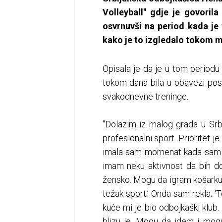
Volleyball" gdje je govoril
osvrnuvši na period kada je 
kako je to izgledalo tokom 
Opisala je da je u tom periodu 
tokom dana bila u obavezi pos
svakodnevne treninge.
"Dolazim iz malog grada u Srbi
profesionalni sport. Prioritet je 
imala sam momenat kada sam m
imam neku aktivnost da bih dob
žensko. Mogu da igram košarku, a
težak sport.’ Onda sam rekla: ‘
kuće mi je bio odbojkaški klub. 
blizu je. Mogu da idem i mogu