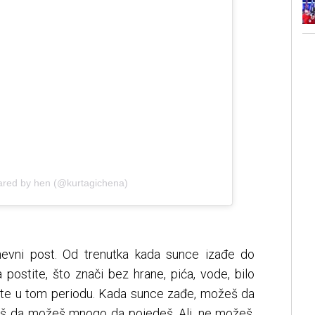
ared by hen (@kurtagichena)
nevni post. Od trenutka kada sunce izađe do
postite, što znači bez hrane, pića, vode, bilo
ate u tom periodu. Kada sunce zađe, možeš da
sliš da možeš mnogo da pojedeš. Ali, ne možeš.