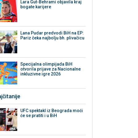
Lara Gut-Behrami objavila kraj
bogate karijere
Lana Pudar predvodi BiH na EP:
Pariz čeka najbolju bh. plivačicu
Specijalna olimpijada BiH
otvorila prijave za Nacionalne
inkluzivne igre 2026
jčitanije
UFC spektakl iz Beograda moći
će se pratiti i u BiH