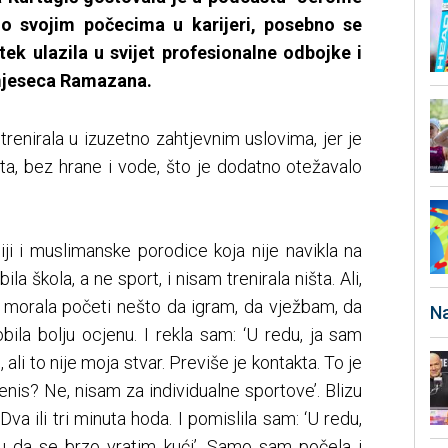
a o svojim počecima u karijeri, posebno se
tek ulazila u svijet profesionalne odbojke i
mjeseca Ramazana.
trenirala u izuzetno zahtjevnim uslovima, jer je
ta, bez hrane i vode, što je dodatno otežavalo
ji i muslimanske porodice koja nije navikla na
bila škola, a ne sport, i nisam trenirala ništa. Ali,
orala početi nešto da igram, da vježbam, da
Na
ila bolju ocjenu. I rekla sam: ‘U redu, ja sam
li to nije moja stvar. Previše je kontakta. To je
Tenis? Ne, nisam za individualne sportove’. Blizu
Dva ili tri minuta hoda. I pomislila sam: ‘U redu,
 da se brzo vratim kući’. Samo sam počela i