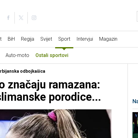
t
BiH
Regija
Svijet
Sport
Intervjui
Magazin
Auto-moto
Ostali sportovi
 Srbijanska odbojkašica
o značaju ramazana:
limanske porodice...
Na