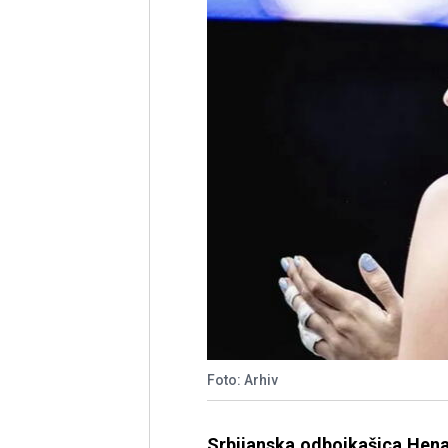
Foto: Arhiv
Srbijanska odbojkašica Hena