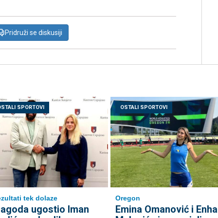
Pridruži se diskusiji
OSTALI SPORTOVI
OSTALI SPORTOVI
Oregon
zultati tek dolaze
Emina Omanović i Enha
agoda ugostio Iman