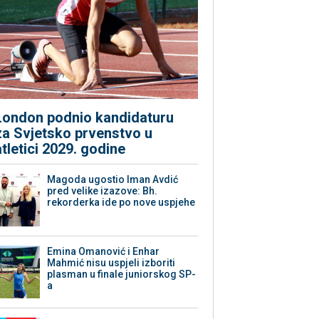
London podnio kandidaturu
za Svjetsko prvenstvo u
atletici 2029. godine
Magoda ugostio Iman Avdić
pred velike izazove: Bh.
rekorderka ide po nove uspjehe
Emina Omanović i Enhar
Mahmić nisu uspjeli izboriti
plasman u finale juniorskog SP-
a