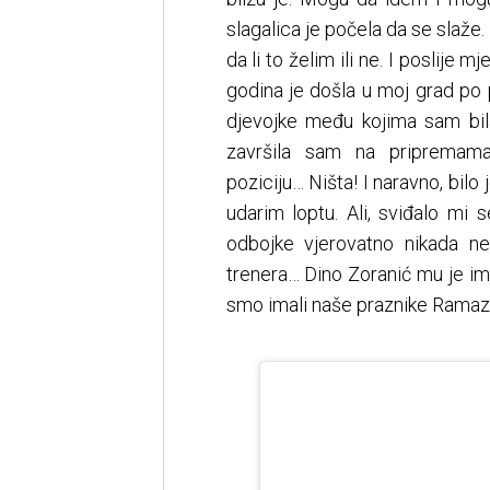
slagalica je počela da se slaže
da li to želim ili ne. I poslije
godina je došla u moj grad po p
djevojke među kojima sam bila
završila sam na pripremama
poziciju… Ništa! I naravno, bilo
udarim loptu. Ali, sviđalo mi
odbojke vjerovatno nikada n
trenera… Dino Zoranić mu je ime
smo imali naše praznike Ramaza