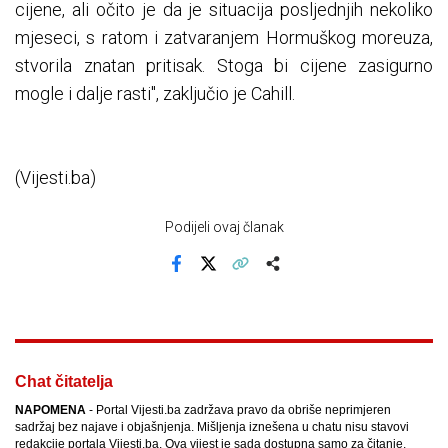
cijene, ali očito je da je situacija posljednjih nekoliko
mjeseci, s ratom i zatvaranjem Hormuškog moreuza,
stvorila znatan pritisak. Stoga bi cijene zasigurno
mogle i dalje rasti", zaključio je Cahill.
(Vijesti.ba)
Podijeli ovaj članak
Facebook
X
Kopiraj link
Više
Chat čitatelja
NAPOMENA
- Portal Vijesti.ba zadržava pravo da obriše neprimjeren
sadržaj bez najave i objašnjenja. Mišljenja iznešena u chatu nisu stavovi
redakcije portala Vijesti.ba. Ova vijest je sada dostupna samo za čitanje.