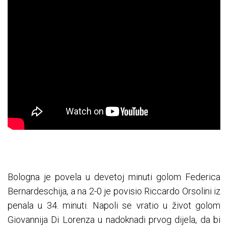
Bologna je povela u devetoj minuti golom Federica
Bernardeschija, a na 2-0 je povisio Riccardo Orsolini iz
penala u 34. minuti. Napoli se vratio u život golom
Giovannija Di Lorenza u nadoknadi prvog dijela, da bi