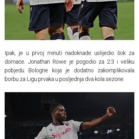
Ipak, je u prvoj minuti nadoknade uslijedio šok za
domaće. Jonathan Rowe je pogodio za 2:3 i veliku
pobjedu Bologne koja je dodatno zakomplikovala
borbu za Ligu prvaka u posljednja dva kola sezone.