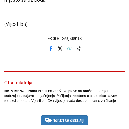
(Vijesti.ba)
Podijeli ovaj članak
Facebook
X
Kopiraj link
Više
Chat čitatelja
NAPOMENA
- Portal Vijesti.ba zadržava pravo da obriše neprimjeren
sadržaj bez najave i objašnjenja. Mišljenja iznešena u chatu nisu stavovi
redakcije portala Vijesti.ba. Ova vijest je sada dostupna samo za čitanje.
Pridruži se diskusiji