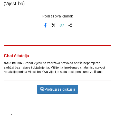
(Vijesti.ba)
Podijeli ovaj članak
Facebook
X
Kopiraj link
Više
Chat čitatelja
NAPOMENA
- Portal Vijesti.ba zadržava pravo da obriše neprimjeren
sadržaj bez najave i objašnjenja. Mišljenja iznešena u chatu nisu stavovi
redakcije portala Vijesti.ba. Ova vijest je sada dostupna samo za čitanje.
Pridruži se diskusiji