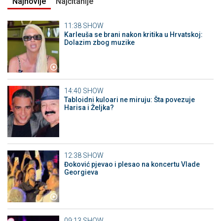
Najnovije
Najčitanije
11:38
SHOW
Karleuša se brani nakon kritika u Hrvatskoj:
Dolazim zbog muzike
14:40
SHOW
Tabloidni kuloari ne miruju: Šta povezuje
Harisa i Željka?
12:38
SHOW
Đoković pjevao i plesao na koncertu Vlade
Georgieva
09:13
SHOW