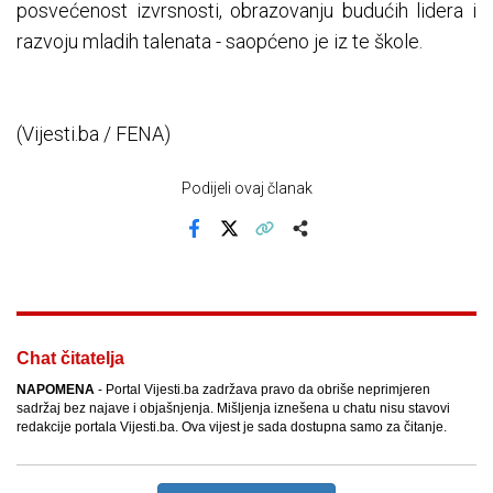
posvećenost izvrsnosti, obrazovanju budućih lidera i
razvoju mladih talenata - saopćeno je iz te škole.
(Vijesti.ba / FENA)
Podijeli ovaj članak
Facebook
X
Kopiraj link
Više
Chat čitatelja
NAPOMENA
- Portal Vijesti.ba zadržava pravo da obriše neprimjeren
sadržaj bez najave i objašnjenja. Mišljenja iznešena u chatu nisu stavovi
redakcije portala Vijesti.ba. Ova vijest je sada dostupna samo za čitanje.