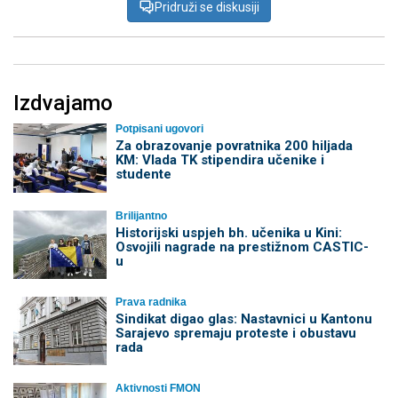
Pridruži se diskusiji
Izdvajamo
Potpisani ugovori
Za obrazovanje povratnika 200 hiljada
KM: Vlada TK stipendira učenike i
studente
Brilijantno
Historijski uspjeh bh. učenika u Kini:
Osvojili nagrade na prestižnom CASTIC-
u
Prava radnika
Sindikat digao glas: Nastavnici u Kantonu
Sarajevo spremaju proteste i obustavu
rada
Aktivnosti FMON