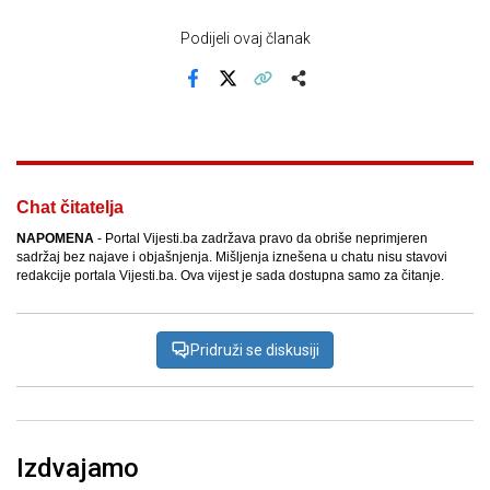
Podijeli ovaj članak
Facebook
X
Kopiraj link
Više
Chat čitatelja
NAPOMENA
- Portal Vijesti.ba zadržava pravo da obriše neprimjeren
sadržaj bez najave i objašnjenja. Mišljenja iznešena u chatu nisu stavovi
redakcije portala Vijesti.ba. Ova vijest je sada dostupna samo za čitanje.
Pridruži se diskusiji
Izdvajamo