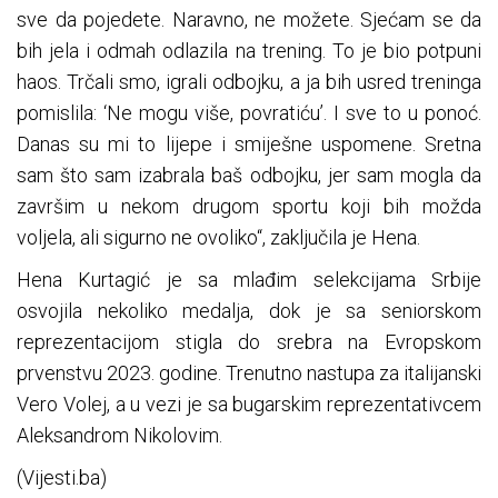
sve da pojedete. Naravno, ne možete. Sjećam se da
bih jela i odmah odlazila na trening. To je bio potpuni
haos. Trčali smo, igrali odbojku, a ja bih usred treninga
pomislila: ‘Ne mogu više, povratiću’. I sve to u ponoć.
Danas su mi to lijepe i smiješne uspomene. Sretna
sam što sam izabrala baš odbojku, jer sam mogla da
završim u nekom drugom sportu koji bih možda
voljela, ali sigurno ne ovoliko“, zaključila je Hena.
Hena Kurtagić je sa mlađim selekcijama Srbije
osvojila nekoliko medalja, dok je sa seniorskom
reprezentacijom stigla do srebra na Evropskom
prvenstvu 2023. godine. Trenutno nastupa za italijanski
Vero Volej, a u vezi je sa bugarskim reprezentativcem
Aleksandrom Nikolovim.
(Vijesti.ba)