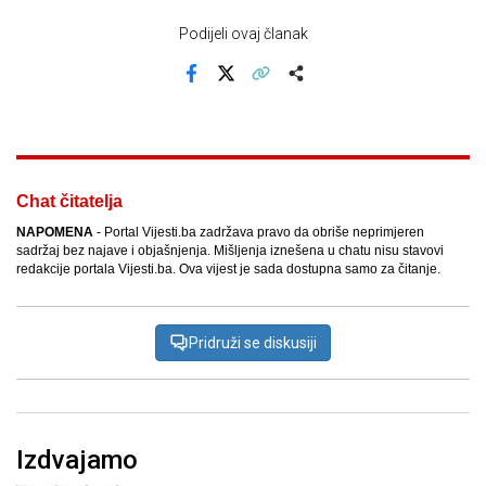
Podijeli ovaj članak
Facebook
X
Kopiraj link
Više
Chat čitatelja
NAPOMENA
- Portal Vijesti.ba zadržava pravo da obriše neprimjeren
sadržaj bez najave i objašnjenja. Mišljenja iznešena u chatu nisu stavovi
redakcije portala Vijesti.ba. Ova vijest je sada dostupna samo za čitanje.
Pridruži se diskusiji
Izdvajamo