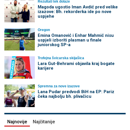
Rezultati tek dolaze
Magoda ugostio Iman Avdić pred velike
izazove: Bh. rekorderka ide po nove
uspjehe
Oregon
Emina Omanović i Enhar Mahmić nisu
uspjeli izboriti plasman u finale
juniorskog SP-a
Trofejna švicarska skijašica
Lara Gut-Behrami objavila kraj bogate
karijere
Spremna za nove izazove
Lana Pudar predvodi BiH na EP: Pariz
čeka najbolju bh. plivačicu
Najnovije
Najčitanije