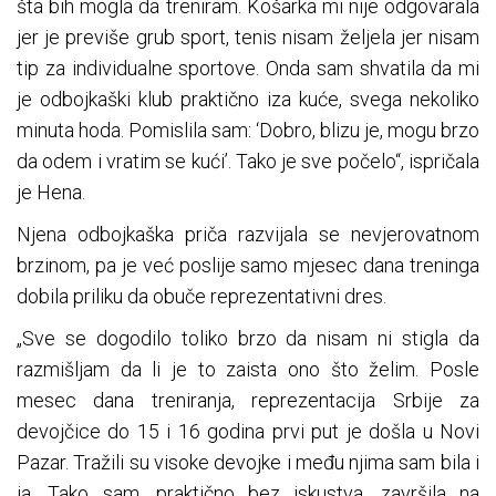
šta bih mogla da treniram. Košarka mi nije odgovarala
jer je previše grub sport, tenis nisam željela jer nisam
tip za individualne sportove. Onda sam shvatila da mi
je odbojkaški klub praktično iza kuće, svega nekoliko
minuta hoda. Pomislila sam: ‘Dobro, blizu je, mogu brzo
da odem i vratim se kući’. Tako je sve počelo“, ispričala
je Hena.
Njena odbojkaška priča razvijala se nevjerovatnom
brzinom, pa je već poslije samo mjesec dana treninga
dobila priliku da obuče reprezentativni dres.
„Sve se dogodilo toliko brzo da nisam ni stigla da
razmišljam da li je to zaista ono što želim. Posle
mesec dana treniranja, reprezentacija Srbije za
devojčice do 15 i 16 godina prvi put je došla u Novi
Pazar. Tražili su visoke devojke i među njima sam bila i
ja. Tako sam, praktično bez iskustva, završila na