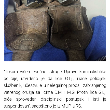
"Tokom višemjesečne istrage Uprave kriminalističke
policije, utvrđeno je da lice G.Lj., inače policijski
službenik, učestvuje u nelegalnoj prodaji zabranjenog
vatrenog oružja sa licima D.M. i M.G. Protiv lica G.Lj.
biće sproveden disciplinski postupak i isti je
suspendovan", saopšteno je iz MUP-a RS.