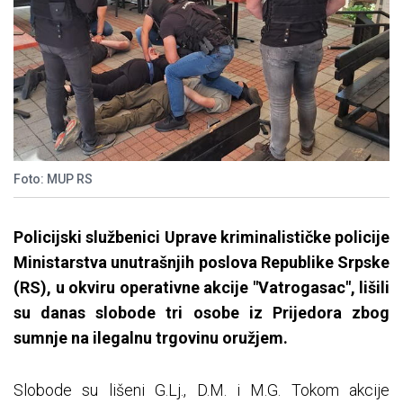
Foto: MUP RS
Policijski službenici Uprave kriminalističke policije
Ministarstva unutrašnjih poslova Republike Srpske
(RS), u okviru operativne akcije "Vatrogasac", lišili
su danas slobode tri osobe iz Prijedora zbog
sumnje na ilegalnu trgovinu oružjem.
Slobode su lišeni G.Lj., D.M. i M.G. Tokom akcije