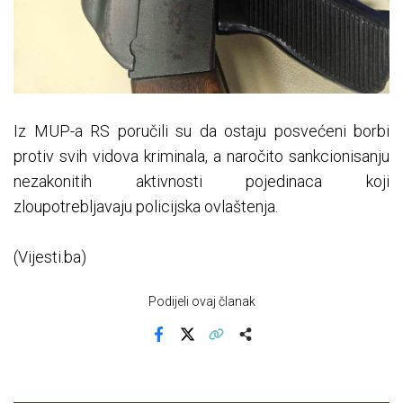
Iz MUP-a RS poručili su da ostaju posvećeni borbi
protiv svih vidova kriminala, a naročito sankcionisanju
nezakonitih aktivnosti pojedinaca koji
zloupotrebljavaju policijska ovlaštenja.
(Vijesti.ba)
Podijeli ovaj članak
Facebook
X
Kopiraj link
Više