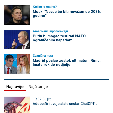
Koliko je realno?
Musk: "Novac će biti nevažan do 2036.
godine"
Amerikanci upozoravaju
Putin bi mogao testirati NATO
ograničenim napadom
Zvanična nota
Madrid poslao žestok ultimatum Rimu:
Imate rok do nedjelje ili…
Najnovije
Najčitanije
18:37
Svijet
Adobe širi svoje alate unutar ChatGPT-a