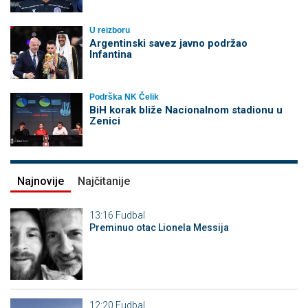
U reizboru
Argentinski savez javno podržao
Infantina
Podrška NK Čelik
BiH korak bliže Nacionalnom stadionu u
Zenici
Najnovije
Najčitanije
13:16
Fudbal
Preminuo otac Lionela Messija
12:20
Fudbal