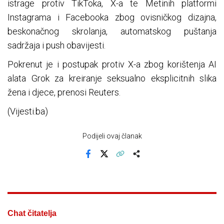
istrage protiv TikToka, X-a te Metinih platformi
Instagrama i Facebooka zbog ovisničkog dizajna,
beskonačnog skrolanja, automatskog puštanja
sadržaja i push obavijesti.
Pokrenut je i postupak protiv X-a zbog korištenja AI
alata Grok za kreiranje seksualno eksplicitnih slika
žena i djece, prenosi Reuters.
(Vijesti.ba)
Podijeli ovaj članak
Facebook
X
Kopiraj link
Više
Chat čitatelja