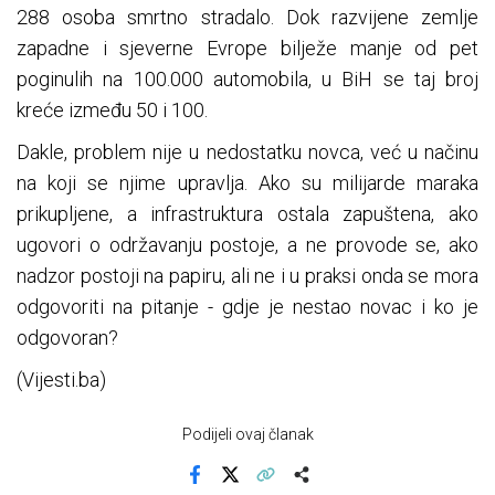
288 osoba smrtno stradalo. Dok razvijene zemlje
zapadne i sjeverne Evrope bilježe manje od pet
poginulih na 100.000 automobila, u BiH se taj broj
kreće između 50 i 100.
Dakle, problem nije u nedostatku novca, već u načinu
na koji se njime upravlja. Ako su milijarde maraka
prikupljene, a infrastruktura ostala zapuštena, ako
ugovori o održavanju postoje, a ne provode se, ako
nadzor postoji na papiru, ali ne i u praksi onda se mora
odgovoriti na pitanje - gdje je nestao novac i ko je
odgovoran?
(Vijesti.ba)
Podijeli ovaj članak
Facebook
X
Kopiraj link
Više