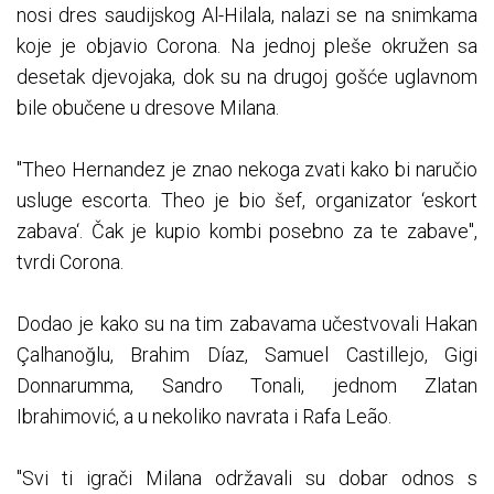
nosi dres saudijskog Al-Hilala, nalazi se na snimkama
koje je objavio Corona. Na jednoj pleše okružen sa
desetak djevojaka, dok su na drugoj gošće uglavnom
bile obučene u dresove Milana.
"Theo Hernandez je znao nekoga zvati kako bi naručio
usluge escorta. Theo je bio šef, organizator ‘eskort
zabava‘. Čak je kupio kombi posebno za te zabave",
tvrdi Corona.
Dodao je kako su na tim zabavama učestvovali Hakan
Çalhanoğlu, Brahim Díaz, Samuel Castillejo, Gigi
Donnarumma, Sandro Tonali, jednom Zlatan
Ibrahimović, a u nekoliko navrata i Rafa Leão.
"Svi ti igrači Milana održavali su dobar odnos s