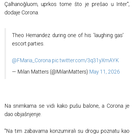
Çalhanoğluom, uprkos tome što je prešao u Inter",
dodaje Corona.
Theo Hernandez during one of his 'laughing gas'
escort parties.
@FMaria_Corona
pic.twitter.com/3q31yXmAYK
— Milan Matters (@MilanMatters)
May 11, 2026
Na snimkama se vidi kako pušu balone, a Corona je
dao objašnjenje.
"Na tim zabavama konzumirali su drogu poznatu kao