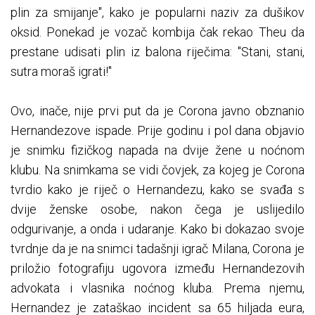
plin za smijanje", kako je popularni naziv za dušikov
oksid. Ponekad je vozač kombija čak rekao Theu da
prestane udisati plin iz balona riječima: "Stani, stani,
sutra moraš igrati!"
Ovo, inače, nije prvi put da je Corona javno obznanio
Hernandezove ispade. Prije godinu i pol dana objavio
je snimku fizičkog napada na dvije žene u noćnom
klubu. Na snimkama se vidi čovjek, za kojeg je Corona
tvrdio kako je riječ o Hernandezu, kako se svađa s
dvije ženske osobe, nakon čega je uslijedilo
odgurivanje, a onda i udaranje. Kako bi dokazao svoje
tvrdnje da je na snimci tadašnji igrač Milana, Corona je
priložio fotografiju ugovora između Hernandezovih
advokata i vlasnika noćnog kluba. Prema njemu,
Hernandez je zataškao incident sa 65 hiljada eura,