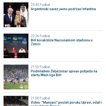
23:45
Fudbal
Argentinski savez javno podržao Infantina
22:26
Fudbal
BiH korak bliže Nacionalnom stadionu u
Zenici
21:55
Fudbal
Podmlađeni Željezničar upisao pobjedu na
startu Wwin lige BiH
21:00
Fudbal
Video: “Manijaci” poslali poruku Upravi, odali i