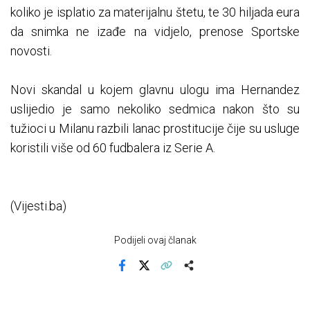
koliko je isplatio za materijalnu štetu, te 30 hiljada eura
da snimka ne izađe na vidjelo, prenose Sportske
novosti.
Novi skandal u kojem glavnu ulogu ima Hernandez
uslijedio je samo nekoliko sedmica nakon što su
tužioci u Milanu razbili lanac prostitucije čije su usluge
koristili više od 60 fudbalera iz Serie A.
(Vijesti.ba)
Podijeli ovaj članak
Facebook
X
Kopiraj link
Više