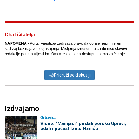
Facebook
X
Kopiraj link
Više
Chat čitatelja
NAPOMENA
- Portal Vijesti.ba zadržava pravo da obriše neprimjeren
sadržaj bez najave i objašnjenja. Mišljenja iznešena u chatu nisu stavovi
redakcije portala Vijesti.ba. Ova vijest je sada dostupna samo za čitanje.
Pridruži se diskusiji
Izdvajamo
Grbavica
Video: “Manijaci” poslali poruku Upravi,
odali i počast Izetu Naniću