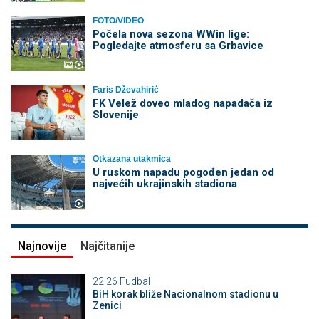
FOTO/VIDEO
Počela nova sezona WWin lige:
Pogledajte atmosferu sa Grbavice
Faris Dževahirić
FK Velež doveo mladog napadača iz
Slovenije
Otkazana utakmica
U ruskom napadu pogođen jedan od
najvećih ukrajinskih stadiona
Najnovije
Najčitanije
22:26
Fudbal
BiH korak bliže Nacionalnom stadionu u
Zenici