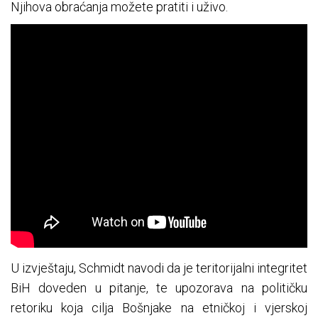
Njihova obraćanja možete pratiti i uživo.
U izvještaju, Schmidt navodi da je teritorijalni integritet
BiH doveden u pitanje, te upozorava na političku
retoriku koja cilja Bošnjake na etničkoj i vjerskoj