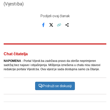
(Vijesti.ba)
Podijeli ovaj članak
Facebook
X
Kopiraj link
Više
Chat čitatelja
NAPOMENA
- Portal Vijesti.ba zadržava pravo da obriše neprimjeren
sadržaj bez najave i objašnjenja. Mišljenja iznešena u chatu nisu stavovi
redakcije portala Vijesti.ba. Ova vijest je sada dostupna samo za čitanje.
Pridruži se diskusiji