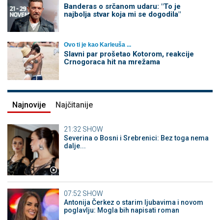
Banderas o srčanom udaru: "To je
najbolja stvar koja mi se dogodila"
Ovo ti je kao Karleuša ...
Slavni par prošetao Kotorom, reakcije
Crnogoraca hit na mrežama
Najnovije
Najčitanije
21:32
SHOW
Severina o Bosni i Srebrenici: Bez toga nema
dalje...
07:52
SHOW
Antonija Čerkez o starim ljubavima i novom
poglavlju: Mogla bih napisati roman