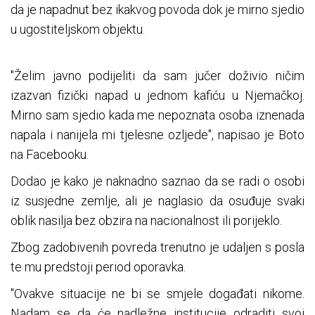
da je napadnut bez ikakvog povoda dok je mirno sjedio
u ugostiteljskom objektu.
"Želim javno podijeliti da sam jučer doživio ničim
izazvan fizički napad u jednom kafiću u Njemačkoj.
Mirno sam sjedio kada me nepoznata osoba iznenada
napala i nanijela mi tjelesne ozljede", napisao je Boto
na Facebooku.
Dodao je kako je naknadno saznao da se radi o osobi
iz susjedne zemlje, ali je naglasio da osuđuje svaki
oblik nasilja bez obzira na nacionalnost ili porijeklo.
Zbog zadobivenih povreda trenutno je udaljen s posla
te mu predstoji period oporavka.
"Ovakve situacije ne bi se smjele događati nikome.
Nadam se da će nadležne institucije odraditi svoj