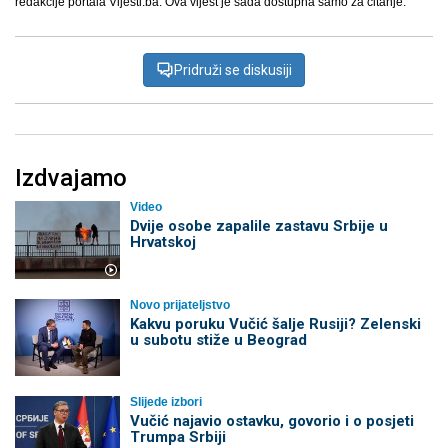
redakcije portala Vijesti.ba. Ova vijest je sada dostupna samo za čitanje.
Pridruži se diskusiji
Izdvajamo
Video
Dvije osobe zapalile zastavu Srbije u
Hrvatskoj
Novo prijateljstvo
Kakvu poruku Vučić šalje Rusiji? Zelenski
u subotu stiže u Beograd
Slijede izbori
Vučić najavio ostavku, govorio i o posjeti
Trumpa Srbiji