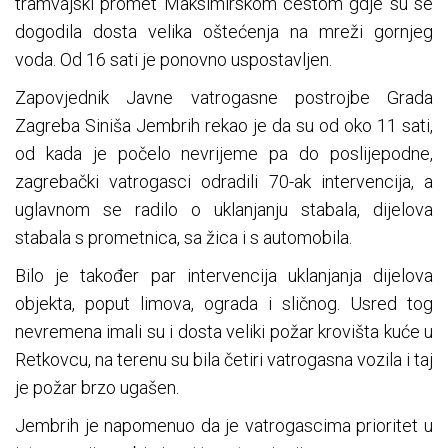
tramvajski promet Maksimirskom cestom gdje su se
dogodila dosta velika oštećenja na mreži gornjeg
voda. Od 16 sati je ponovno uspostavljen.
Zapovjednik Javne vatrogasne postrojbe Grada
Zagreba Siniša Jembrih rekao je da su od oko 11 sati,
od kada je počelo nevrijeme pa do poslijepodne,
zagrebački vatrogasci odradili 70-ak intervencija, a
uglavnom se radilo o uklanjanju stabala, dijelova
stabala s prometnica, sa žica i s automobila.
Bilo je također par intervencija uklanjanja dijelova
objekta, poput limova, ograda i sličnog. Usred tog
nevremena imali su i dosta veliki požar krovišta kuće u
Retkovcu, na terenu su bila četiri vatrogasna vozila i taj
je požar brzo ugašen.
Jembrih je napomenuo da je vatrogascima prioritet u