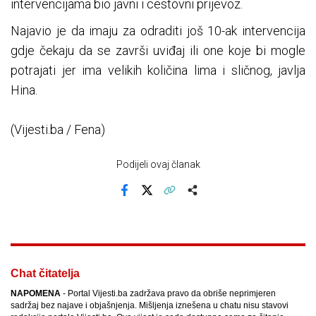
intervencijama bio javni i cestovni prijevoz.
Najavio je da imaju za odraditi još 10-ak intervencija
gdje čekaju da se završi uviđaj ili one koje bi mogle
potrajati jer ima velikih količina lima i sličnog, javlja
Hina.
(Vijesti.ba / Fena)
Podijeli ovaj članak
Facebook
X
Kopiraj link
Više
Chat čitatelja
NAPOMENA
- Portal Vijesti.ba zadržava pravo da obriše neprimjeren
sadržaj bez najave i objašnjenja. Mišljenja iznešena u chatu nisu stavovi