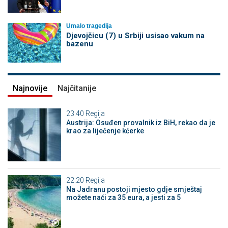
Umalo tragedija
Djevojčicu (7) u Srbiji usisao vakum na
bazenu
Najnovije
Najčitanije
23:40
Regija
Austrija: Osuđen provalnik iz BiH, rekao da je
krao za liječenje kćerke
22:20
Regija
Na Jadranu postoji mjesto gdje smještaj
možete naći za 35 eura, a jesti za 5