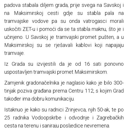
padova stabala diljem grada, prije svega na Savskoj i
na Maksimirskoj cesti gdje su stabla pala na
tramvajske vodove pa su onda vatrogasci morali
uskočiti ZET-u i pomoći da se ta stabla maknu, što je i
učinjeno. U Savskoj je tramvajski promet pušten, a u
Maksimirskoj su se rješavali kablovi koji napajaju
tramvaje.
Iz Grada su izvijestili da je od 16 sati ponovno
uspostavljen tramvajski promet Maksimirskom.
Zamjenik gradonačelnika je naglasio kako je bilo 300-
tinjak poziva građana prema Centru 112, s kojim Grad
također ima dobru komunikaciju.
Istaknuo je kako su radnici Zrinjevca, njih 50-ak, te po
25 radnika Vodoopskrbe i odvodnje i Zagrebačkih
cesta na terenu i saniraju posljedice nevremena.