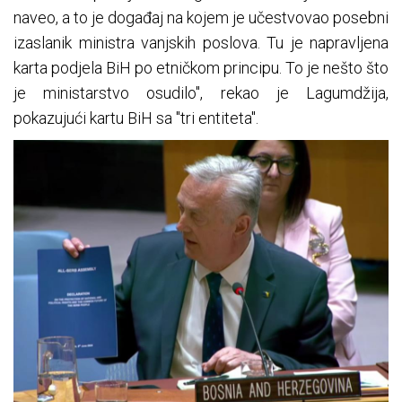
naveo, a to je događaj na kojem je učestvovao posebni
izaslanik ministra vanjskih poslova. Tu je napravljena
karta podjela BiH po etničkom principu. To je nešto što
je ministarstvo osudilo", rekao je Lagumdžija,
pokazujući kartu BiH sa "tri entiteta".