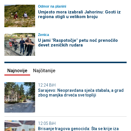
Odmor na planini
Umjesto mora izabrali Jahorinu: Gosti iz
regiona stigli u velikom broju
Zenica
U jami "Raspotočje" petu noć prenoćilo
devet zeničkih rudara
Najnovije
Najčitanije
12:24
BiH
Sarajevo: Neopravdana sječa stabala, a grad
zbog manjka drveća sve topliji
12:05
BiH
Brisanje tragova genocida: Šta se krije iza