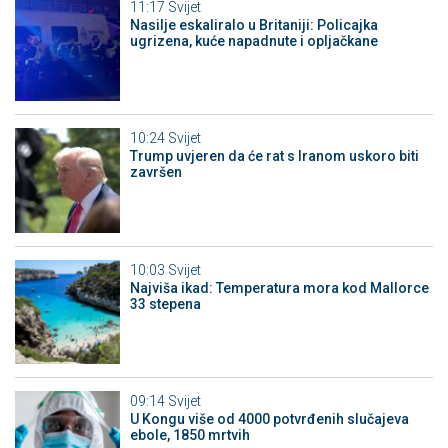
11:17
Svijet
Nasilje eskaliralo u Britaniji: Policajka
ugrizena, kuće napadnute i opljačkane
10:24
Svijet
Trump uvjeren da će rat s Iranom uskoro biti
završen
10:03
Svijet
Najviša ikad: Temperatura mora kod Mallorce
33 stepena
09:14
Svijet
U Kongu više od 4000 potvrđenih slučajeva
ebole, 1850 mrtvih