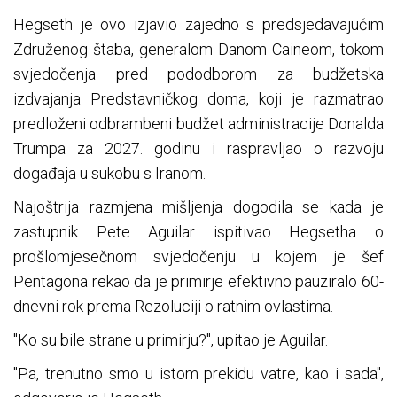
Hegseth je ovo izjavio zajedno s predsjedavajućim
Združenog štaba, generalom Danom Caineom, tokom
svjedočenja pred pododborom za budžetska
izdvajanja Predstavničkog doma, koji je razmatrao
predloženi odbrambeni budžet administracije Donalda
Trumpa za 2027. godinu i raspravljao o razvoju
događaja u sukobu s Iranom.
Najoštrija razmjena mišljenja dogodila se kada je
zastupnik Pete Aguilar ispitivao Hegsetha o
prošlomjesečnom svjedočenju u kojem je šef
Pentagona rekao da je primirje efektivno pauziralo 60-
dnevni rok prema Rezoluciji o ratnim ovlastima.
"Ko su bile strane u primirju?", upitao je Aguilar.
"Pa, ​​trenutno smo u istom prekidu vatre, kao i sada",