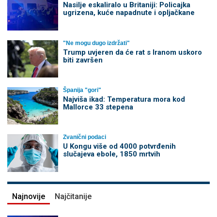
Nasilje eskaliralo u Britaniji: Policajka
ugrizena, kuće napadnute i opljačkane
"Ne mogu dugo izdržati"
Trump uvjeren da će rat s Iranom uskoro
biti završen
Španija "gori"
Najviša ikad: Temperatura mora kod
Mallorce 33 stepena
Zvanični podaci
U Kongu više od 4000 potvrđenih
slučajeva ebole, 1850 mrtvih
Najnovije
Najčitanije