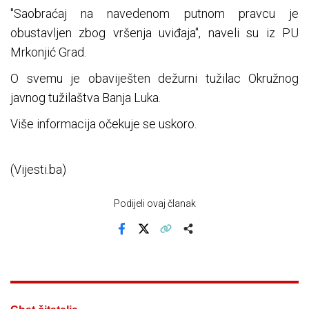
"Saobraćaj na navedenom putnom pravcu je
obustavljen zbog vršenja uviđaja", naveli su iz PU
Mrkonjić Grad.
O svemu je obaviješten dežurni tužilac Okružnog
javnog tužilaštva Banja Luka.
Više informacija očekuje se uskoro.
(Vijesti.ba)
Podijeli ovaj članak
Facebook
X
Kopiraj link
Više