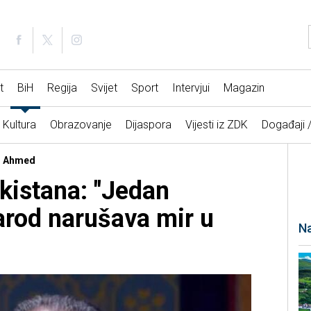
t
BiH
Regija
Svijet
Sport
Intervjui
Magazin
Kultura
Obrazovanje
Dijaspora
Vijesti iz ZDK
Događaji 
ar Ahmed
kistana: "Jedan
narod narušava mir u
Na