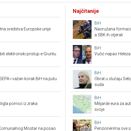
Najčitanije
BiH
ktna sredstva Europske unije
Naoružana formacija
a SBK ih otjerali
BiH
i elektronski pristup e-Gruntu
Vučić napao Heleza:
BiH
 SEPA-i važan korak BiH na putu
Obrat u slučaju Seb
suda
BiH
stigla pomoć iz zraka
Milijarde eura za au
svoje
BiH
a Komunalnog Mostar na posao
Penzionerima ove s