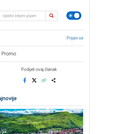
Prijavi se
/ Promo
Podijeli ovaj članak
Facebook
X
Kopiraj link
Više
jnovije