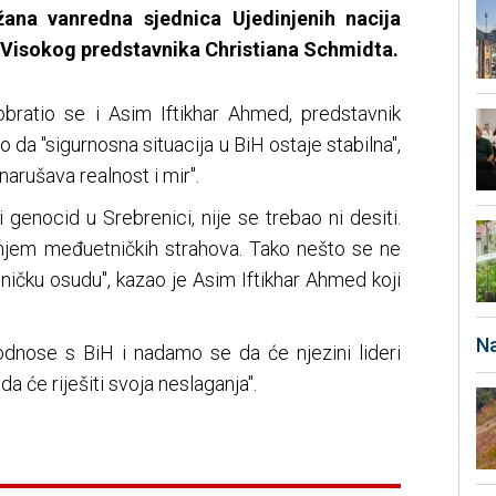
ana vanredna sjednica Ujedinjenih nacija
Visokog predstavnika Christiana Schmidta.
bratio se i Asim Iftikhar Ahmed, predstavnik
o da "sigurnosna situacija u BiH ostaje stabilna",
 narušava realnost i mir".
ći genocid u Srebrenici, nije se trebao ni desiti.
renjem međuetničkih strahova. Tako nešto se ne
dničku osudu", kazao je Asim Iftikhar Ahmed koji
Na
 odnose s BiH i nadamo se da će njezini lideri
da će riješiti svoja neslaganja".