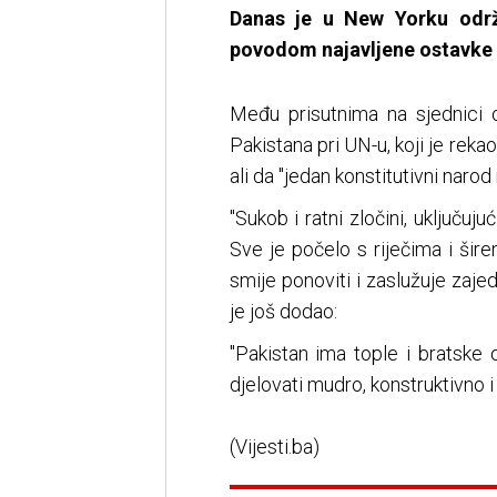
Danas je u New Yorku održ
povodom najavljene ostavke 
Među prisutnima na sjednici o
Pakistana pri UN-u, koji je rekao
ali da "jedan konstitutivni narod
"Sukob i ratni zločini, uključuju
Sve je počelo s riječima i ši
smije ponoviti i zaslužuje zaje
je još dodao:
"Pakistan ima tople i bratske
djelovati mudro, konstruktivno i 
(Vijesti.ba)