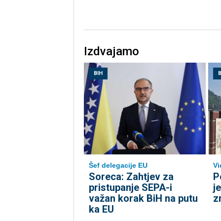
Izdvajamo
BIH
B
Šef delegacije EU
Vi
Soreca: Zahtjev za
P
pristupanje SEPA-i
j
važan korak BiH na putu
z
ka EU