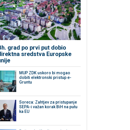
Bh. grad po prvi put dobio
direktna sredstva Europske
unije
MUP ZDK uskoro bi mogao
dobiti elektronski pristup e-
Gruntu
Soreca: Zahtjev za pristupanje
SEPA-i važan korak BiH na putu
ka EU