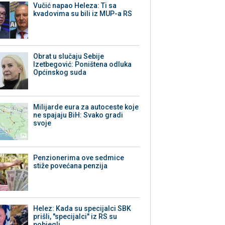
Vučić napao Heleza: Ti sa
kvadovima su bili iz MUP-a RS
Obrat u slučaju Sebije
Izetbegović: Poništena odluka
Općinskog suda
Milijarde eura za autoceste koje
ne spajaju BiH: Svako gradi
svoje
Penzionerima ove sedmice
stiže povećana penzija
Helez: Kada su specijalci SBK
prišli, "specijalci" iz RS su
pobjegli