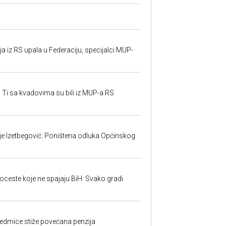
 iz RS upala u Federaciju, specijalci MUP-
 Ti sa kvadovima su bili iz MUP-a RS
ije Izetbegović: Poništena odluka Općinskog
toceste koje ne spajaju BiH: Svako gradi
edmice stiže povećana penzija