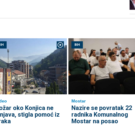
IH
BIH
deo
Mostar
ožar oko Konjica ne
Nazire se povratak 22
enjava, stigla pomoć iz
radnika Komunalnog
raka
Mostar na posao