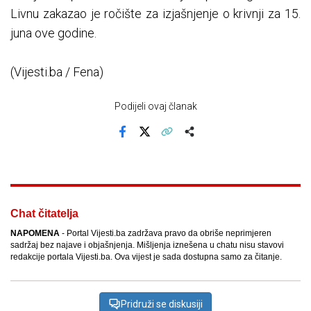
Livnu zakazao je ročište za izjašnjenje o krivnji za 15.
juna ove godine.
(Vijesti.ba / Fena)
Podijeli ovaj članak
Facebook
X
Kopiraj link
Više
Chat čitatelja
NAPOMENA
- Portal Vijesti.ba zadržava pravo da obriše neprimjeren
sadržaj bez najave i objašnjenja. Mišljenja iznešena u chatu nisu stavovi
redakcije portala Vijesti.ba. Ova vijest je sada dostupna samo za čitanje.
Pridruži se diskusiji