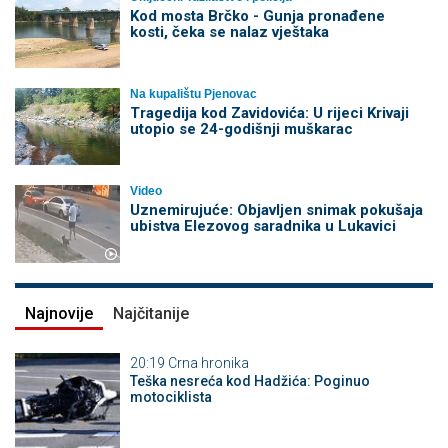
Kod mosta Brčko - Gunja pronađene
kosti, čeka se nalaz vještaka
Na kupalištu Pjenovac
Tragedija kod Zavidovića: U rijeci Krivaji
utopio se 24-godišnji muškarac
Video
Uznemirujuće: Objavljen snimak pokušaja
ubistva Elezovog saradnika u Lukavici
Najnovije
Najčitanije
20:19
Crna hronika
Teška nesreća kod Hadžića: Poginuo
motociklista