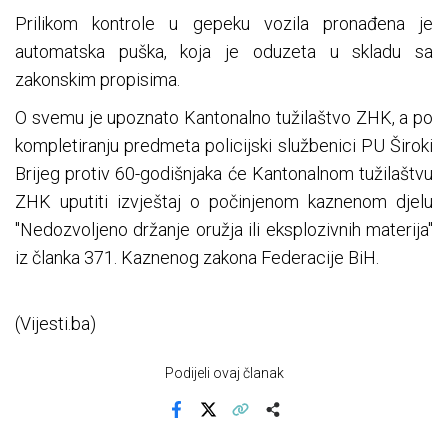
Prilikom kontrole u gepeku vozila pronađena je
automatska puška, koja je oduzeta u skladu sa
zakonskim propisima.
O svemu je upoznato Kantonalno tužilaštvo ZHK, a po
kompletiranju predmeta policijski službenici PU Široki
Brijeg protiv 60-godišnjaka će Kantonalnom tužilaštvu
ZHK uputiti izvještaj o počinjenom kaznenom djelu
"Nedozvoljeno držanje oružja ili eksplozivnih materija"
iz članka 371. Kaznenog zakona Federacije BiH.
(Vijesti.ba)
Podijeli ovaj članak
Facebook
X
Kopiraj link
Više