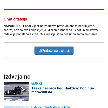
Chat čitatelja
NAPOMENA
- Portal Vijesti.ba zadržava pravo da obriše neprimjeren
sadržaj bez najave i objašnjenja. Mišljenja iznešena u chatu nisu stavovi
redakcije portala Vijesti.ba. Ova vijest je sada dostupna samo za čitanje.
Pridruži se diskusiji
Izdvajamo
MUP KS
Teška nesreća kod Hadžića: Poginuo
motociklista
Uključeni Tužilaštvo i policija