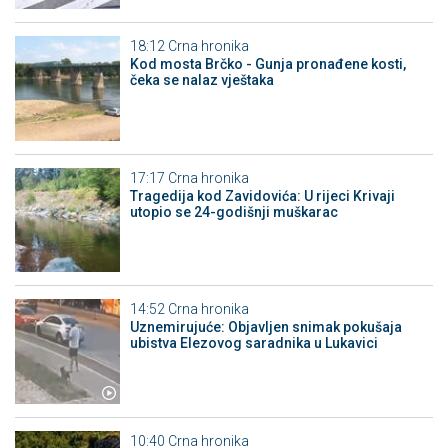
18:12
Crna hronika
Kod mosta Brčko - Gunja pronađene kosti,
čeka se nalaz vještaka
17:17
Crna hronika
Tragedija kod Zavidovića: U rijeci Krivaji
utopio se 24-godišnji muškarac
14:52
Crna hronika
Uznemirujuće: Objavljen snimak pokušaja
ubistva Elezovog saradnika u Lukavici
10:40
Crna hronika