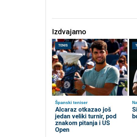
Izdvajamo
TENIS
Španski teniser
Na
Alcaraz otkazao još
S
jedan veliki turnir, pod
b
znakom pitanja i US
Open