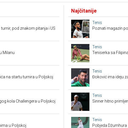
Najčitanije
Tenis
 turnir, pod znakom pitanja i US
Poznati magazin po
Tenis
 u Milanu
Teniserka sa Filipi
Tenis
a na startu turnira u Poljskoj
Đoković ima ideju za
Tenis
g kola Challengera u Poljskoj
Sinner hitno primlje
Tenis
nima u Poljskoj
Pobjeda Džumhura i 