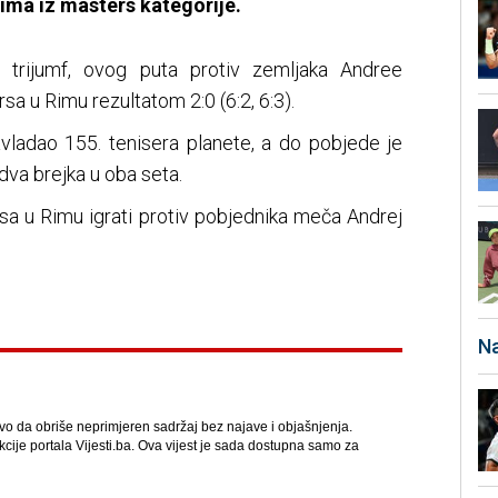
rima iz masters kategorije.
i trijumf, ovog puta protiv zemljaka Andree
sa u Rimu rezultatom 2:0 (6:2, 6:3).
savladao 155. tenisera planete, a do pobjede je
 dva brejka u oba seta.
rsa u Rimu igrati protiv pobjednika meča Andrej
Na
avo da obriše neprimjeren sadržaj bez najave i objašnjenja.
kcije portala Vijesti.ba. Ova vijest je sada dostupna samo za