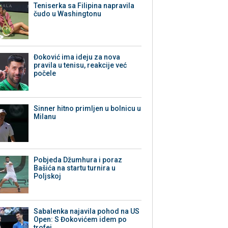
Teniserka sa Filipina napravila
čudo u Washingtonu
Đoković ima ideju za nova
pravila u tenisu, reakcije već
počele
Sinner hitno primljen u bolnicu u
Milanu
Pobjeda Džumhura i poraz
Bašića na startu turnira u
Poljskoj
Sabalenka najavila pohod na US
Open: S Đokovićem idem po
trofej