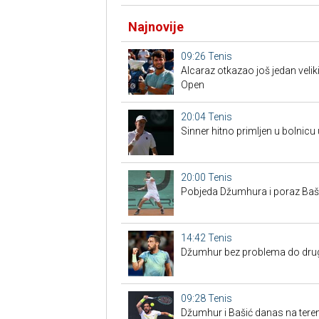
Najnovije
09:26
Tenis
Alcaraz otkazao još jedan veliki
Open
20:04
Tenis
Sinner hitno primljen u bolnicu
20:00
Tenis
Pobjeda Džumhura i poraz Bašić
14:42
Tenis
Džumhur bez problema do drugo
09:28
Tenis
Džumhur i Bašić danas na tere