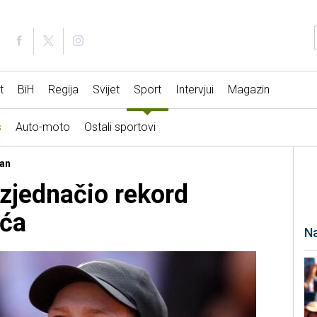
t
BiH
Regija
Svijet
Sport
Intervjui
Magazin
s
Auto-moto
Ostali sportovi
jan
izjednačio rekord
ća
Na