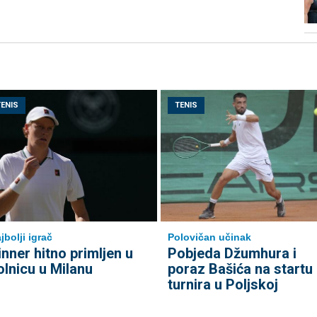
TENIS
TENIS
jbolji igrač
Polovičan učinak
inner hitno primljen u
Pobjeda Džumhura i
olnicu u Milanu
poraz Bašića na startu
turnira u Poljskoj