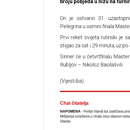
broju pobjeda u nizu na turni
On je ostvario 31. uzastopn
Pelegrina u osmini finala Master
Prvi reket svijeta rutinski je 
stigao za sat i 29 minuta, uz po
Sinner će u četvrtfinalu Maste
Rubljov – Nikoloz Basilašvili.
(Vijesti.ba)
Chat čitatelja
NAPOMENA
- Portal Vijesti.ba zadržava pr
Mišljenja iznešena u chatu nisu stavovi reda
čitanje.