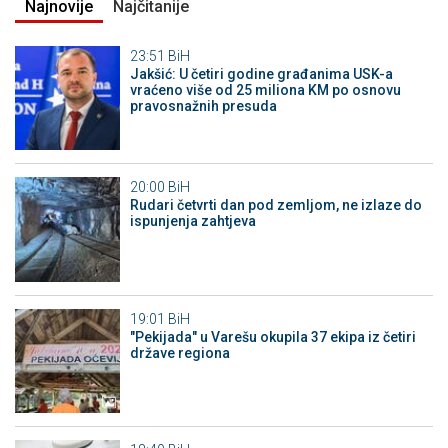
Najnovije
Najčitanije
23:51
BiH
Jakšić: U četiri godine građanima USK-a
vraćeno više od 25 miliona KM po osnovu
pravosnažnih presuda
20:00
BiH
Rudari četvrti dan pod zemljom, ne izlaze do
ispunjenja zahtjeva
19:01
BiH
"Pekijada" u Varešu okupila 37 ekipa iz četiri
države regiona