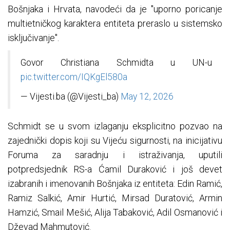
Bošnjaka i Hrvata, navodeći da je "uporno poricanje
multietničkog karaktera entiteta preraslo u sistemsko
isključivanje".
Govor Christiana Schmidta u UN-u
pic.twitter.com/IQKgEl580a
— Vijesti.ba (@Vijesti_ba)
May 12, 2026
Schmidt se u svom izlaganju eksplicitno pozvao na
zajednički dopis koji su Vijeću sigurnosti, na inicijativu
Foruma za saradnju i istraživanja, uputili
potpredsjednik RS-a Ćamil Duraković i još devet
izabranih i imenovanih Bošnjaka iz entiteta: Edin Ramić,
Ramiz Salkić, Amir Hurtić, Mirsad Duratović, Armin
Hamzić, Smail Mešić, Alija Tabaković, Adil Osmanović i
Dževad Mahmutović.