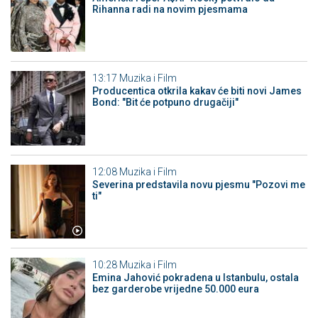
Rihanna radi na novim pjesmama
13:17
Muzika i Film
Producentica otkrila kakav će biti novi James
Bond: "Bit će potpuno drugačiji"
12:08
Muzika i Film
Severina predstavila novu pjesmu "Pozovi me
ti"
10:28
Muzika i Film
Emina Jahović pokradena u Istanbulu, ostala
bez garderobe vrijedne 50.000 eura