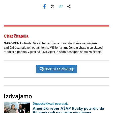
Facebook
X
Kopiraj link
Više
Chat čitatelja
NAPOMENA
- Portal Vijesti.ba zadržava pravo da obriše neprimjeren
sadržaj bez najave i objašnjenja. Mišljenja iznešena u chatu nisu stavovi
redakcije portala Vijesti.ba. Ova vijest je sada dostupna samo za čitanje.
Pridruži se diskusiji
Izdvajamo
Dugoočekivani povratak
Američki reper A$AP Rocky potvrdio da
Rihanna radi na novim pjesmama