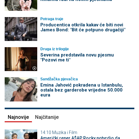
Potraga traje
Producentica otkrila kakav će biti novi
James Bond: "Bit će potpuno drugačiji"
Druga iz trilogije
Severina predstavila novu pjesmu
"Pozovi me ti"
Sandžačka pjevačica
Emina Jahović pokradena u Istanbulu,
ostala bez garderobe vrijedne 50.000
eura
Najnovije
Najčitanije
14:10
Muzika i Film
Američki reper A$AP Rocky potvrdio da