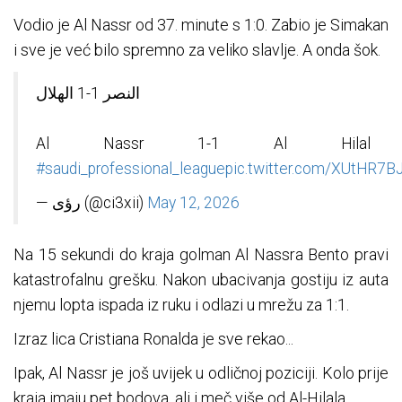
Vodio je Al Nassr od 37. minute s 1:0. Zabio je Simakan
i sve je već bilo spremno za veliko slavlje. A onda šok.
النصر 1-1 الهلال
Al Nassr 1-1 Al Hilal
#saudi_professional_league
pic.twitter.com/XUtHR7B
— رؤى (@ci3xii)
May 12, 2026
Na 15 sekundi do kraja golman Al Nassra Bento pravi
katastrofalnu grešku. Nakon ubacivanja gostiju iz auta
njemu lopta ispada iz ruku i odlazi u mrežu za 1:1.
Izraz lica Cristiana Ronalda je sve rekao...
Ipak, Al Nassr je još uvijek u odličnoj poziciji. Kolo prije
kraja imaju pet bodova, ali i meč više od Al-Hilala.