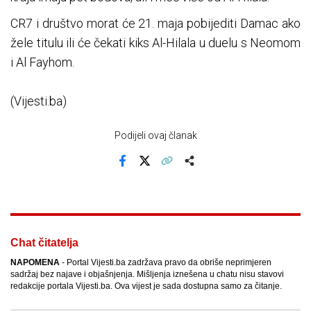
CR7 i društvo morat će 21. maja pobijediti Damac ako
žele titulu ili će čekati kiks Al-Hilala u duelu s Neomom
i Al Fayhom.
(Vijesti.ba)
Podijeli ovaj članak
Facebook
X
Kopiraj link
Više
Chat čitatelja
NAPOMENA
- Portal Vijesti.ba zadržava pravo da obriše neprimjeren
sadržaj bez najave i objašnjenja. Mišljenja iznešena u chatu nisu stavovi
redakcije portala Vijesti.ba. Ova vijest je sada dostupna samo za čitanje.