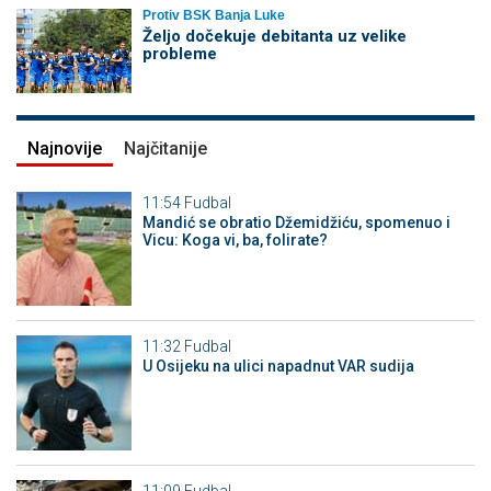
Protiv BSK Banja Luke
Željo dočekuje debitanta uz velike
probleme
Najnovije
Najčitanije
11:54
Fudbal
Mandić se obratio Džemidžiću, spomenuo i
Vicu: Koga vi, ba, folirate?
11:32
Fudbal
U Osijeku na ulici napadnut VAR sudija
11:09
Fudbal