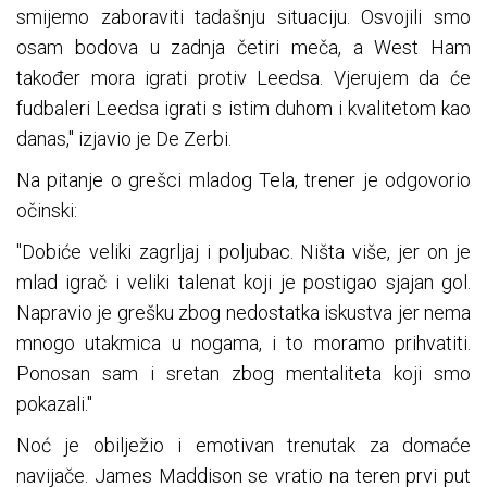
smijemo zaboraviti tadašnju situaciju. Osvojili smo
osam bodova u zadnja četiri meča, a West Ham
također mora igrati protiv Leedsa. Vjerujem da će
fudbaleri Leedsa igrati s istim duhom i kvalitetom kao
danas," izjavio je De Zerbi.
Na pitanje o grešci mladog Tela, trener je odgovorio
očinski:
"Dobiće veliki zagrljaj i poljubac. Ništa više, jer on je
mlad igrač i veliki talenat koji je postigao sjajan gol.
Napravio je grešku zbog nedostatka iskustva jer nema
mnogo utakmica u nogama, i to moramo prihvatiti.
Ponosan sam i sretan zbog mentaliteta koji smo
pokazali."
Noć je obilježio i emotivan trenutak za domaće
navijače. James Maddison se vratio na teren prvi put