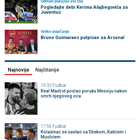
Odmah pokazao šta zna
Pogledajte debi Kerima Alajbegovića za
Juventus
Veliko pojačanje
Bruno Guimaraes potpisao za Arsenal
Najnovije
Najčitanije
19:32
Fudbal
Real Madrid poslao poruku Messiju nakon
smrti njegovog oca
17:56
Fudbal
Kolašinac se sastao sa Džekom, Katićem i
Muslićem