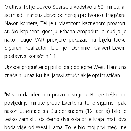
Mathys Tel je doveo Sparse u vodstvo u 50. minuti, ali
se mladi Francuz ubrzo od heroja pretvorio u tragičara.
Nakon kornera, Tel je u vlastitom kaznenom prostoru
srušio kapitena gostiju Ethana Ampadua, a sudija je
nakon duge VAR provjere pokazao na bijelu tačku.
Siguran realizator bio je Dominic Calvert-Lewin,
postavivši konačnih 1:1.
Uprkos propuštenoj prilici da pobjegne West Hamu na
značajniju razliku, italijanski stručnjak je optimističan.
"Mislim da idemo u pravom smjeru. Bit će teško do
posljednje minute protiv Evertona, to je sigurno. Ipak,
nakon utakmice sa Sunderlandom (12. aprila) bilo je
teško zamisliti da ćemo dva kola prije kraja imati dva
boda više od West Hama. To je bio moj prvi meč i ne