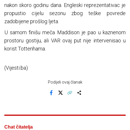
nakon skoro godinu dana. Engleski reprezentativac je
propustio cijelu sezonu zbog teške povrede
zadobijene prošlog ljeta.
U samom finišu meča Maddison je pao u kaznenom
prostoru gostiju, ali VAR ovaj put nije intervenisao u
korist Tottenhama.
(Vijesti.ba)
Podijeli ovaj članak
Facebook
X
Kopiraj link
Više
Chat čitatelja