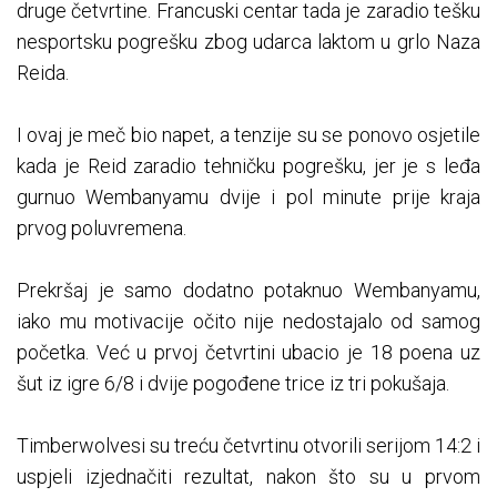
druge četvrtine. Francuski centar tada je zaradio tešku
nesportsku pogrešku zbog udarca laktom u grlo Naza
Reida.
I ovaj je meč bio napet, a tenzije su se ponovo osjetile
kada je Reid zaradio tehničku pogrešku, jer je s leđa
gurnuo Wembanyamu dvije i pol minute prije kraja
prvog poluvremena.
Prekršaj je samo dodatno potaknuo Wembanyamu,
iako mu motivacije očito nije nedostajalo od samog
početka. Već u prvoj četvrtini ubacio je 18 poena uz
šut iz igre 6/8 i dvije pogođene trice iz tri pokušaja.
Timberwolvesi su treću četvrtinu otvorili serijom 14:2 i
uspjeli izjednačiti rezultat, nakon što su u prvom