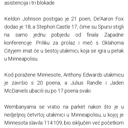
asistencija i tri blokade.
Keldon Johnson postigao je 21 poen, De'Aaron Fox
dodao je 18, a Stephon Castle 17, čime su Spursi stigli
na samo jednu pobjedu od finala Zapadne
konferencije. Priliku za prolaz i meč s Oklahoma
Cityjem imat će u šestoj utakmici, koja se igra u petak
u Minneapolisu.
Kod poražene Minnesote, Anthony Edwards utakmicu
je završio s 20 poena, a Julius Randle i Jaden
McDaniels ubacili su po 17 poena svaki.
Wembanyama se vratio na parket nakon što je u
nedjeljnoj četvrtoj utakmici u Minneapolisu, u kojoj je
Minnesota slavila 114:109, bio isključen već početkom