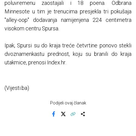
poluvremenu zaostajali i 18 poena. Odbrana
Minnesote u tim je trenucima presjekla tri pokušaja
"alley-oop" dodavanja namijenjena 224 centimetra
visokom centru Spursa.
Ipak, Spursi su do kraja treće četvrtine ponovo stekli
dvoznamenkastu prednost, koju su branili do kraja
utakmice, prenosi Index.hr.
(Vijesti.ba)
Podijeli ovaj članak
Facebook
X
Kopiraj link
Više