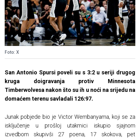
Foto: X
San Antonio Spursi poveli su s 3:2 u seriji drugog
kruga doigravanja protiv Minnesota
Timberwolvesa nakon što su ih u noći na srijedu na
domaćem terenu savladali 126:97.
Junak pobjede bio je Victor Wembanyama, koji se za
isključenje u prošloj utakmici iskupio sjajnom
izvedbom skupivši 27 poena, 17 skokova, pet