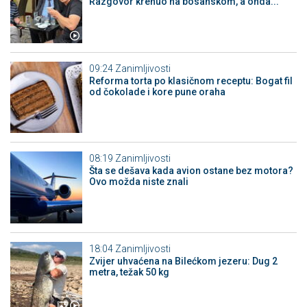
Razgovor krenuo na bosanskom, a onda...
09:24
Zanimljivosti
Reforma torta po klasičnom receptu: Bogat fil
od čokolade i kore pune oraha
08:19
Zanimljivosti
Šta se dešava kada avion ostane bez motora?
Ovo možda niste znali
18:04
Zanimljivosti
Zvijer uhvaćena na Bilećkom jezeru: Dug 2
metra, težak 50 kg