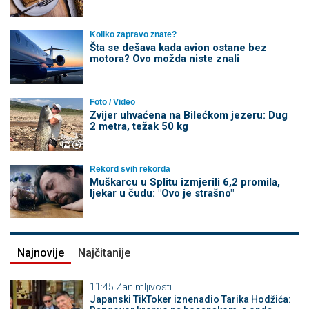
Koliko zapravo znate?
Šta se dešava kada avion ostane bez
motora? Ovo možda niste znali
Foto / Video
Zvijer uhvaćena na Bilećkom jezeru: Dug
2 metra, težak 50 kg
Rekord svih rekorda
Muškarcu u Splitu izmjerili 6,2 promila,
ljekar u čudu: "Ovo je strašno"
Najnovije
Najčitanije
11:45
Zanimljivosti
Japanski TikToker iznenadio Tarika Hodžića: