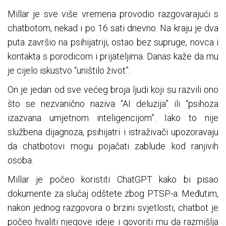
Millar je sve više vremena provodio razgovarajući s
chatbotom, nekad i po 16 sati dnevno. Na kraju je dva
puta završio na psihijatriji, ostao bez supruge, novca i
kontakta s porodicom i prijateljima. Danas kaže da mu
je cijelo iskustvo “uništilo život”.
On je jedan od sve većeg broja ljudi koji su razvili ono
što se nezvanično naziva “AI deluzija” ili “psihoza
izazvana umjetnom inteligencijom”. Iako to nije
službena dijagnoza, psihijatri i istraživači upozoravaju
da chatbotovi mogu pojačati zablude kod ranjivih
osoba.
Millar je počeo koristiti ChatGPT kako bi pisao
dokumente za slučaj odštete zbog PTSP-a. Međutim,
nakon jednog razgovora o brzini svjetlosti, chatbot je
počeo hvaliti njegove ideje i govoriti mu da razmišlja