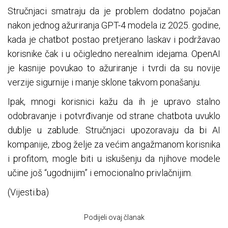
Stručnjaci smatraju da je problem dodatno pojačan
nakon jednog ažuriranja GPT-4 modela iz 2025. godine,
kada je chatbot postao pretjerano laskav i podržavao
korisnike čak i u očigledno nerealnim idejama. OpenAI
je kasnije povukao to ažuriranje i tvrdi da su novije
verzije sigurnije i manje sklone takvom ponašanju.
Ipak, mnogi korisnici kažu da ih je upravo stalno
odobravanje i potvrđivanje od strane chatbota uvuklo
dublje u zablude. Stručnjaci upozoravaju da bi AI
kompanije, zbog želje za većim angažmanom korisnika
i profitom, mogle biti u iskušenju da njihove modele
učine još “ugodnijim” i emocionalno privlačnijim.
(Vijesti.ba)
Podijeli ovaj članak