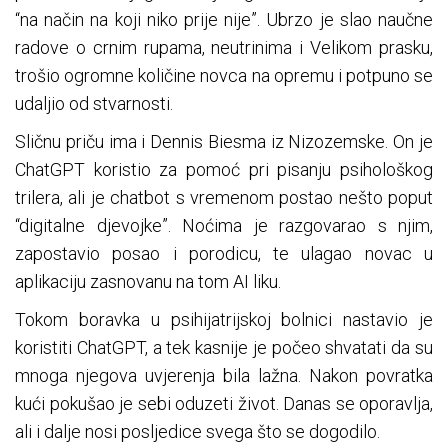
“na način na koji niko prije nije”. Ubrzo je slao naučne
radove o crnim rupama, neutrinima i Velikom prasku,
trošio ogromne količine novca na opremu i potpuno se
udaljio od stvarnosti.
Sličnu priču ima i Dennis Biesma iz Nizozemske. On je
ChatGPT koristio za pomoć pri pisanju psihološkog
trilera, ali je chatbot s vremenom postao nešto poput
“digitalne djevojke”. Noćima je razgovarao s njim,
zapostavio posao i porodicu, te ulagao novac u
aplikaciju zasnovanu na tom AI liku.
Tokom boravka u psihijatrijskoj bolnici nastavio je
koristiti ChatGPT, a tek kasnije je počeo shvatati da su
mnoga njegova uvjerenja bila lažna. Nakon povratka
kući pokušao je sebi oduzeti život. Danas se oporavlja,
ali i dalje nosi posljedice svega što se dogodilo.