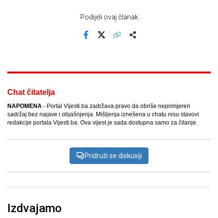
Podijeli ovaj članak
Facebook
X
Kopiraj link
Više
Chat čitatelja
NAPOMENA
- Portal Vijesti.ba zadržava pravo da obriše neprimjeren
sadržaj bez najave i objašnjenja. Mišljenja iznešena u chatu nisu stavovi
redakcije portala Vijesti.ba. Ova vijest je sada dostupna samo za čitanje.
Pridruži se diskusiji
Izdvajamo