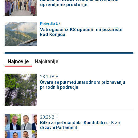
opremljene prostorije
Potvrdio Uk
Vatrogasci iz KS upućeni na požarište
kod Konjica
Najnovije
Najčitanije
23:10
BiH
Otvara se put međunarodnom priznavanju
prirodnih područja
20:26
BiH
Bitka za pet mandata: Kandidati iz TK za
državni Parlament