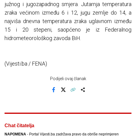
južnog i jugozapadnog smjera. Jutarnja temperatura
zraka većinom između 6 i 12, jugu zemlje do 14, a
najviša dnevna temperatura zraka uglavnom između
15 i 20 stepeni, saopćeno je iz Federalnog
hidrometeorološkog zavoda BiH.
(Vijesti.ba / FENA)
Podijeli ovaj članak
Facebook
X
Kopiraj link
Više
Chat čitatelja
NAPOMENA
- Portal Vijesti.ba zadržava pravo da obriše neprimjeren