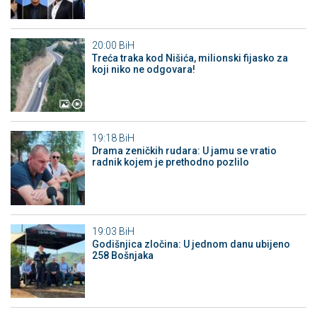
20:00
BiH
Treća traka kod Nišića, milionski fijasko za
koji niko ne odgovara!
19:18
BiH
Drama zeničkih rudara: U jamu se vratio
radnik kojem je prethodno pozlilo
19:03
BiH
Godišnjica zločina: U jednom danu ubijeno
258 Bošnjaka