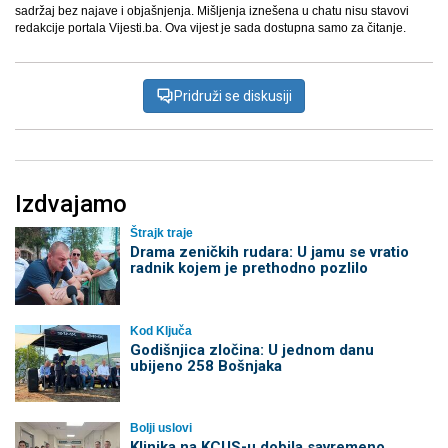
sadržaj bez najave i objašnjenja. Mišljenja iznešena u chatu nisu stavovi
redakcije portala Vijesti.ba. Ova vijest je sada dostupna samo za čitanje.
Pridruži se diskusiji
Izdvajamo
Štrajk traje
Drama zeničkih rudara: U jamu se vratio
radnik kojem je prethodno pozlilo
Kod Ključa
Godišnjica zločina: U jednom danu
ubijeno 258 Bošnjaka
Bolji uslovi
Klinika na KCUS-u dobila savremeno