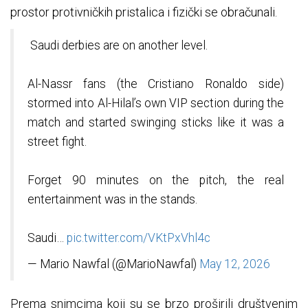
prostor protivničkih pristalica i fizički se obračunali.
Saudi derbies are on another level.
Al-Nassr fans (the Cristiano Ronaldo side)
stormed into Al-Hilal’s own VIP section during the
match and started swinging sticks like it was a
street fight.
Forget 90 minutes on the pitch, the real
entertainment was in the stands.
Saudi…
pic.twitter.com/VKtPxVhl4c
— Mario Nawfal (@MarioNawfal)
May 12, 2026
Prema snimcima koji su se brzo proširili društvenim