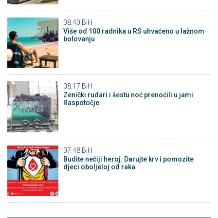
08:40
BiH
Više od 100 radnika u RS uhvaćeno u lažnom
bolovanju
08:17
BiH
Zenički rudari i šestu noć prenoćili u jami
Raspotočje
07:48
BiH
Budite nečiji heroj: Darujte krv i pomozite
djeci oboljeloj od raka