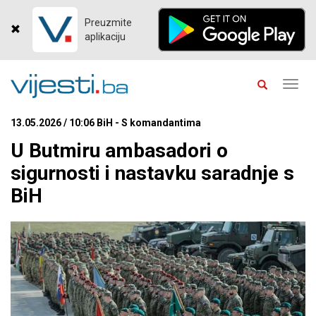
Preuzmite
aplikaciju
Toggl
navig
13.05.2026 / 10:06 BiH - S komandantima
U Butmiru ambasadori o
sigurnosti i nastavku saradnje s
BiH