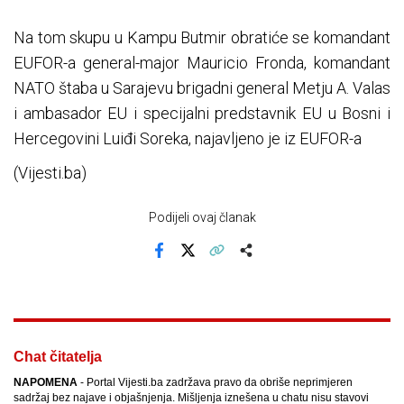
Na tom skupu u Kampu Butmir obratiće se komandant
EUFOR-a general-major Mauricio Fronda, komandant
NATO štaba u Sarajevu brigadni general Metju A. Valas
i ambasador EU i specijalni predstavnik EU u Bosni i
Hercegovini Luiđi Soreka, najavljeno je iz EUFOR-a
(Vijesti.ba)
Podijeli ovaj članak
Facebook
X
Kopiraj link
Više
Chat čitatelja
NAPOMENA
- Portal Vijesti.ba zadržava pravo da obriše neprimjeren
sadržaj bez najave i objašnjenja. Mišljenja iznešena u chatu nisu stavovi