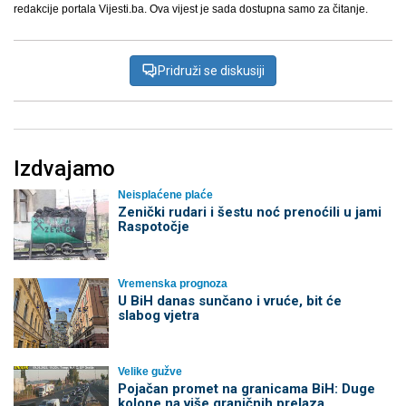
redakcije portala Vijesti.ba. Ova vijest je sada dostupna samo za čitanje.
Pridruži se diskusiji
Izdvajamo
Neisplaćene plaće
Zenički rudari i šestu noć prenoćili u jami
Raspotočje
Vremenska prognoza
U BiH danas sunčano i vruće, bit će
slabog vjetra
Velike gužve
Pojačan promet na granicama BiH: Duge
kolone na više graničnih prelaza