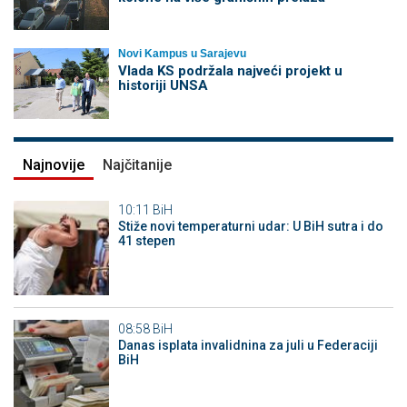
Novi Kampus u Sarajevu
Vlada KS podržala najveći projekt u
historiji UNSA
Najnovije
Najčitanije
10:11
BiH
Stiže novi temperaturni udar: U BiH sutra i do
41 stepen
08:58
BiH
Danas isplata invalidnina za juli u Federaciji
BiH