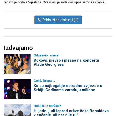
redakcije portala Vijesti.ba. Ova vijest je sada dostupna samo za čitanje.
Pridruži se diskusiji (1)
Izdvajamo
Oduševio fanove
Đoković pjevao i plesao na koncertu
Vlade Georgieva
Čolić, Brena ...
Ko su najbogatije estradne zvijezde u
Srbiji: Godinama zarađuju milione
Hoće li se održati?
Hiljade ljudi ispred crkve čeka Ronaldovo
vjenčanje, ali par nije tu!