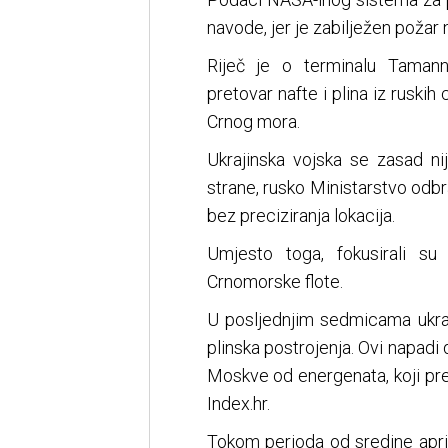
navode, jer je zabilježen požar n
Riječ je o terminalu Tamann
pretovar nafte i plina iz ruski
Crnog mora.
Ukrajinska vojska se zasad n
strane, rusko Ministarstvo odbra
bez preciziranja lokacija.
Umjesto toga, fokusirali su
Crnomorske flote.
U posljednjim sedmicama ukraj
plinska postrojenja. Ovi napadi 
Moskve od energenata, koji preds
Index.hr.
Tokom perioda od sredine apri