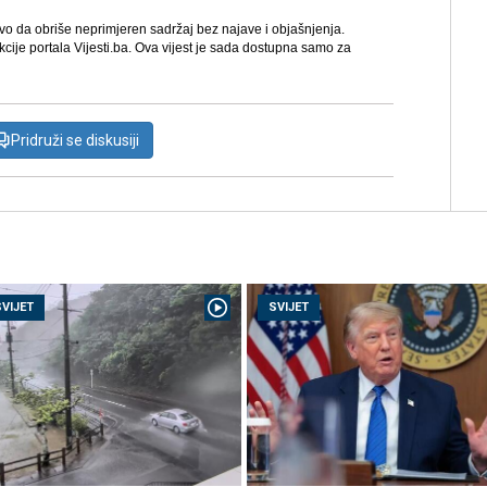
avo da obriše neprimjeren sadržaj bez najave i objašnjenja.
kcije portala Vijesti.ba. Ova vijest je sada dostupna samo za
Pridruži se diskusiji
SVIJET
SVIJET