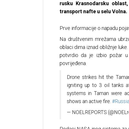
rusku Krasnodarsku oblast
transport nafte u selu Volna.
Prve informacije o napadu poja
Na društvenim mrežama ubrzo 
oblaci dima iznad obližnje luke
potvrdio da je izbio požar 
povrijeđena.
Drone strikes hit the Taman 
igniting up to 3 oil tanks
systems in Taman were act
shows an active fire.
#Russi
— NOELREPORTS (@NOELre
Podaci NASA-inog sistema za 