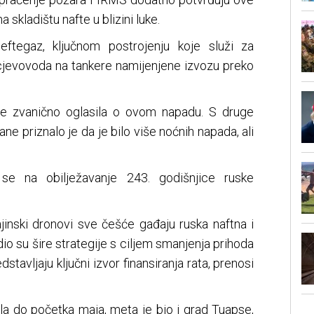
a skladištu nafte u blizini luke.
eftegaz, ključnom postrojenju koje služi za
h cjevovoda na tankere namijenjene izvozu preko
ije zvanično oglasila o ovom napadu. S druge
ne priznalo je da je bilo više noćnih napada, ali
 se na obilježavanje 243. godišnjice ruske
inski dronovi sve češće gađaju ruska naftna i
dio su šire strategije s ciljem smanjenja prihoda
tavljaju ključni izvor finansiranja rata, prenosi
la do početka maja, meta je bio i grad Tuapse,