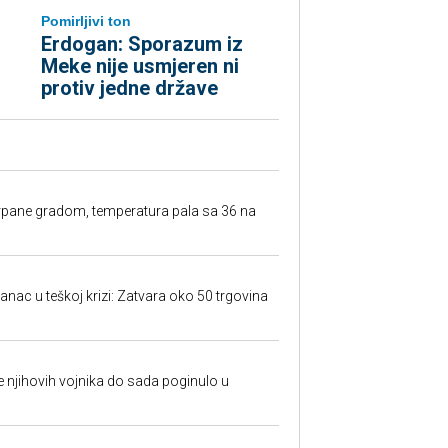
Pomirljivi ton
Erdogan: Sporazum iz
Meke nije usmjeren ni
protiv jedne države
rpane gradom, temperatura pala sa 36 na
anac u teškoj krizi: Zatvara oko 50 trgovina
 je njihovih vojnika do sada poginulo u