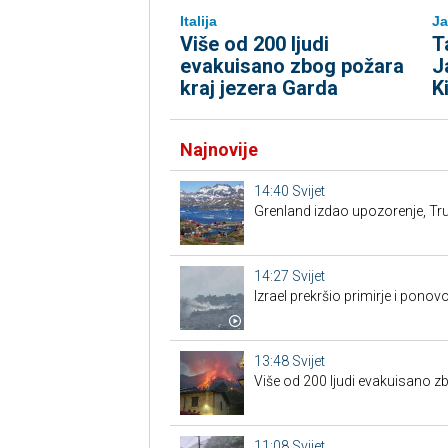
Italija
Ja
Više od 200 ljudi
T
evakuisano zbog požara
J
kraj jezera Garda
K
Najnovije
14:40
Svijet
Grenland izdao upozorenje, Tru
14:27
Svijet
Izrael prekršio primirje i pon
13:48
Svijet
Više od 200 ljudi evakuisano z
11:08
Svijet