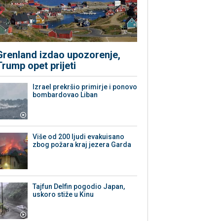
Grenland izdao upozorenje,
Trump opet prijeti
Izrael prekršio primirje i ponovo
bombardovao Liban
Više od 200 ljudi evakuisano
zbog požara kraj jezera Garda
Tajfun Delfin pogodio Japan,
uskoro stiže u Kinu