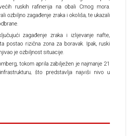
ećih ruskih rafinerija na obali Crnog mora.
li ozbiljno zagađenje zraka i okoliša, te ukazali
odbrane.
ljučujući zagađenje zraka i izlijevanje nafte,
ta postao rizična zona za boravak. Ipak, ruski
ivao je ozbiljnost situacije.
berg, tokom aprila zabilježen je najmanje 21
frastrukturu, što predstavlja najviši nivo u