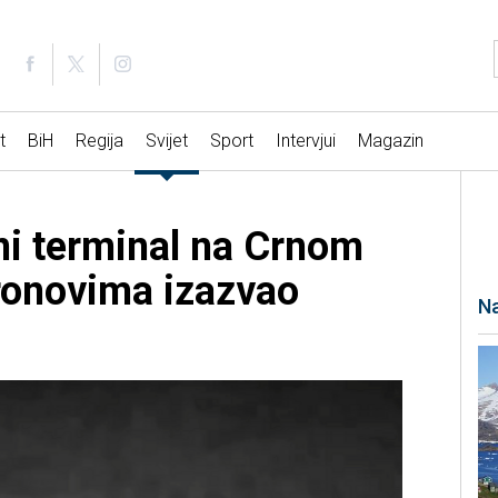
t
BiH
Regija
Svijet
Sport
Intervjui
Magazin
tni terminal na Crnom
ronovima izazvao
Na