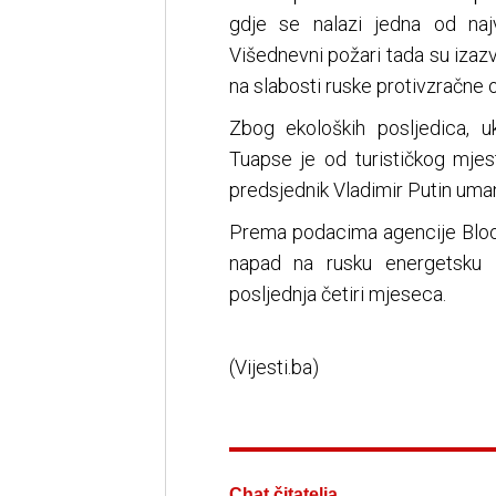
gdje se nalazi jedna od najv
Višednevni požari tada su izazva
na slabosti ruske protivzračne 
Zbog ekoloških posljedica, uk
Tuapse je od turističkog mjes
predsjednik Vladimir Putin umanj
Prema podacima agencije Bloom
napad na rusku energetsku in
posljednja četiri mjeseca.
(Vijesti.ba)
Chat čitatelja