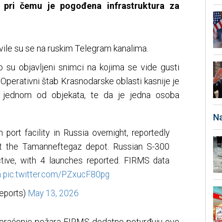
, pri čemu je pogođena infrastruktura za
vile su se na ruskim Telegram kanalima.
su objavljeni snimci na kojima se vide gusti
. Operativni štab Krasnodarske oblasti kasnije je
u jednom od objekata, te da je jedna osoba
Na
port facility in Russia overnight, reportedly
 at the Tamanneftegaz depot. Russian S-300
ive, with 4 launches reported. FIRMS data
a
pic.twitter.com/PZxucF80pg
ports)
May 13, 2026
praćenje požara FIRMS dodatno potvrđuju ove