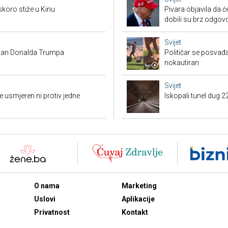
skoro stiže u Kinu
Pivara objavila da ć
dobili su brz odgov
Svijet
 plan Donalda Trumpa
Političar se posvađ
nokautiran
Svijet
 usmjeren ni protiv jedne
Iskopali tunel dug 2
O nama
Marketing
Uslovi
Aplikacije
Privatnost
Kontakt