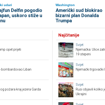
ki udari
Washington
ajfun Delfin pogodio
Američki sud blokirao
apan, uskoro stiže u
bizarni plan Donalda
inu
Trumpa
Najčitanije
Svijet
mp opet prijeti
Njemačka: Ulice zat
19 stepeni
Svijet
ovo bombardovao Liban
Njemački trgovački l
Svijet
bog požara kraj jezera Garda
Rusi objavili koliko
Ukrajini
Svijet