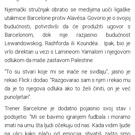
Njemački stručnjak obratio se medijima uoči ligaške
utakmice Barcelone protiv Alavésa. Govorio je o svojoj
budućnosti, potvrdivši da će produžiti ugovor s
Barcelonom, dok nije razjasnio budućnost
Lewandowskog, Rashforda ili Koundéa…. Ipak, bio je
vrlo direktan u vezi s Lamineom Yamalom i njegovom
odlukom da maše zastavom Palestine.
“To su stvari koje mi se inače ne sviđaju”, jasno je
rekao Flick i dodao: “Razgovarao sam s njim i rekao mu
da je to njegova odluka ako to želi činiti, on je već
punoljetan”.
Trener Barcelone je dodatno pojasnio svoj stav i
podsjetio: “Mi se bavimo igranjem fudbala i moramo
imati na umu šta ljudi očekuju od nas. Kada vidim ljude
na ulici kako plaču od emocija, shvatiš zašto smo