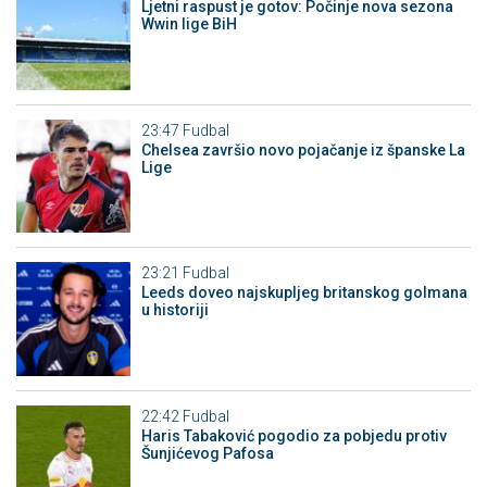
Ljetni raspust je gotov: Počinje nova sezona
Wwin lige BiH
23:47
Fudbal
Chelsea završio novo pojačanje iz španske La
Lige
23:21
Fudbal
Leeds doveo najskupljeg britanskog golmana
u historiji
22:42
Fudbal
Haris Tabaković pogodio za pobjedu protiv
Šunjićevog Pafosa