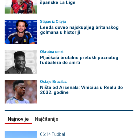
španske La Lige
Stigao iz Cityja
Leeds doveo najskupljeg britanskog
golmana u historiji
Okrutna smrt
Pljačkaši brutalno pretukli poznatog
fudbalera do smrti
Ostaje Brazilac
Ništa od Arsenala: Vinicius u Realu do
2032. godine
Najnovije
Najčitanije
06:14
Fudbal