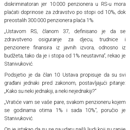
diskriminatoran jer 10.000 penzionera u RS-u mora
plaćati doprinose za zdravstvo po stopi od 10%, dok
preostalih 300.000 penzionera plaća 1%.
„Ustavom RS, članom 37, definisano je da se
zdravstveno osiguranje za djecu, trudnice i
penzionere finansira iz javnih izvora, odnosno iz
budžeta, tako da je i stopa od 1% neustavna“, rekao je
Stanivuković.
Podsjetio je da član 10 Ustava propisuje da su svi
građani jednaki pred zakonom, postavljajući pitanje:
„Kako su neki jednakiji, a neki nejednakiji?“
„Vratiće vam se vaše pare, svakom penzioneru kojem
se godinama otima 1% i sada 10%“, poručio je
Stanivuković.
On je istakao da su se na udaru našli ljudi koji su ranije