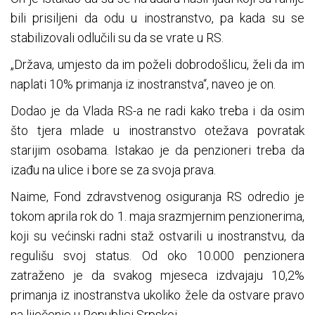
bili prisiljeni da odu u inostranstvo, pa kada su se
stabilizovali odlučili su da se vrate u RS.
„Država, umjesto da im poželi dobrodošlicu, želi da im
naplati 10% primanja iz inostranstva“, naveo je on.
Dodao je da Vlada RS-a ne radi kako treba i da osim
što tjera mlade u inostranstvo otežava povratak
starijim osobama. Istakao je da penzioneri treba da
izađu na ulice i bore se za svoja prava.
Naime, Fond zdravstvenog osiguranja RS odredio je
tokom aprila rok do 1. maja srazmjernim penzionerima,
koji su većinski radni staž ostvarili u inostranstvu, da
regulišu svoj status. Od oko 10.000 penzionera
zatraženo je da svakog mjeseca izdvajaju 10,2%
primanja iz inostranstva ukoliko žele da ostvare pravo
na liječenje u Republici Srpskoj.