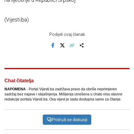
(Vijesti.ba)
Podijeli ovaj članak
Facebook
X
Kopiraj link
Više
Chat čitatelja
NAPOMENA
- Portal Vijesti.ba zadržava pravo da obriše neprimjeren
sadržaj bez najave i objašnjenja. Mišljenja iznešena u chatu nisu stavovi
redakcije portala Vijesti.ba. Ova vijest je sada dostupna samo za čitanje.
Pridruži se diskusiji