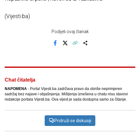
(Vijesti.ba)
Podijeli ovaj članak
Facebook
X
Kopiraj link
Više
Chat čitatelja
NAPOMENA
- Portal Vijesti.ba zadržava pravo da obriše neprimjeren
sadržaj bez najave i objašnjenja. Mišljenja iznešena u chatu nisu stavovi
redakcije portala Vijesti.ba. Ova vijest je sada dostupna samo za čitanje.
Pridruži se diskusiji