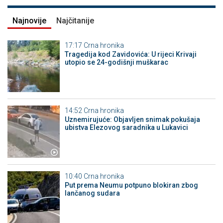
Najnovije
Najčitanije
17:17
Crna hronika
Tragedija kod Zavidovića: U rijeci Krivaji
utopio se 24-godišnji muškarac
14:52
Crna hronika
Uznemirujuće: Objavljen snimak pokušaja
ubistva Elezovog saradnika u Lukavici
10:40
Crna hronika
Put prema Neumu potpuno blokiran zbog
lančanog sudara