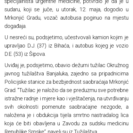
specijalnista urgentne medicine, potvrdio je da je u
sudaru, koji se juče, u utorak, 12. maja, dogodio u
Mrkonjić Gradu, vozač autobusa poginuo na mjestu
događaja.
U nesreći su, podsjetimo, učestvovali kamion kojim je
upravljao D.J. (37) iz Bihaća, i autobus kojeg je vozio
D.E. (53) iz Šipova.
Uviđaj je, podsjetimo, obavio dežurni tužilac Okružnog
javnog tužilaštva Banjaluka, zajedno sa pripadnicima
Policijske stanice za bezbjednost saobraćaja Mrkonjić
Grad. "Tužilac je naložio da se preduzmu sve potrebne
istražne radnje i mjere kao i vještačenja, na utvrđivanju
svih okolnosti pomenute saobraćajne nezgode, a
naložena je i obdukcija tijela smrtno nastradalog lica
koja će biti obavljena u Zavodu za sudsku medicinu
Republike Srpske“, naveli su iz Tužilaštva.