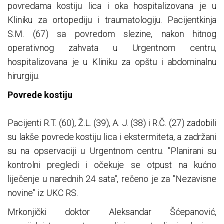
povredama kostiju lica i oka hospitalizovana je u
Kliniku za ortopediju i traumatologiju. Pacijentkinja
S.M. (67) sa povredom slezine, nakon hitnog
operativnog zahvata u Urgentnom centru,
hospitalizovana je u Kliniku za opštu i abdominalnu
hirurgiju.
Povrede kostiju
Pacijenti R.T. (60), Ž.L. (39), A. J. (38) i R.Č. (27) zadobili
su lakše povrede kostiju lica i ekstermiteta, a zadržani
su na opservaciji u Urgentnom centru. "Planirani su
kontrolni pregledi i očekuje se otpust na kućno
liječenje u narednih 24 sata", rečeno je za "Nezavisne
novine" iz UKC RS.
Mrkonjički doktor Aleksandar Šćepanović,