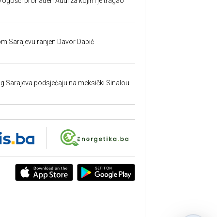
ogošći pronađen Audi za kojim je tragao
om Sarajevu ranjen Davor Dabić
nog Sarajeva podsjećaju na meksički Sinalou