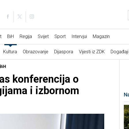
t
BiH
Regija
Svijet
Sport
Intervjui
Magazin
Kultura
Obrazovanje
Dijaspora
Vijesti iz ZDK
Događaji
SBiH
as konferencija o
ijama i izbornom
Na