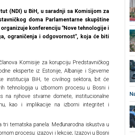
tut (NDI) u BiH, u saradnji sa Komisijom za
dstavničkog doma Parlamentarne skupštine
organizuje konferenciju "Nove tehnologije i
ga, ograničenja i odgovornost", koja će biti
 članova Komisije za korupciju Predstavničkog
ne eksperte iz Estonije, Albanije i Sjeverne
e institucija BiH, te civilnog sektora, bit će
vih tehnologija u izbornom procesu u Bosni i
Na
s na njihove stvarne domete, institucionalne
u, kao i implikacije na izborni integritet i
 tri tematska panela: Međunarodna iskustva u
ornom procesu: izazovi i lekcije; Izazovi u Bosni