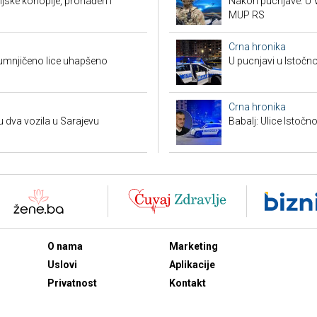
ndijske konoplje, pronađen i
Nakon pucnjave: U V
MUP RS
Crna hronika
umnjičeno lice uhapšeno
U pucnjavi u Istočn
Crna hronika
u dva vozila u Sarajevu
Babalj: Ulice Istoč
O nama
Marketing
Uslovi
Aplikacije
Privatnost
Kontakt