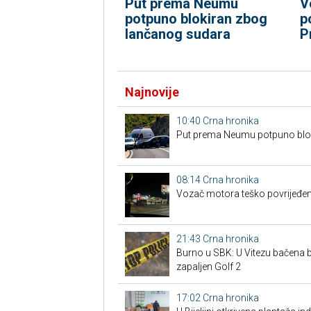
Put prema Neumu
V
potpuno blokiran zbog
p
lančanog sudara
P
Najnovije
10:40
Crna hronika
Put prema Neumu potpuno blo
08:14
Crna hronika
Vozač motora teško povrijeđen
21:43
Crna hronika
Burno u SBK: U Vitezu bačena
zapaljen Golf 2
17:02
Crna hronika