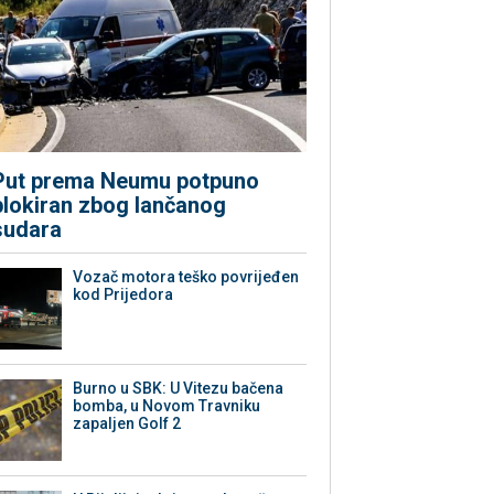
Put prema Neumu potpuno
blokiran zbog lančanog
sudara
Vozač motora teško povrijeđen
kod Prijedora
Burno u SBK: U Vitezu bačena
bomba, u Novom Travniku
zapaljen Golf 2