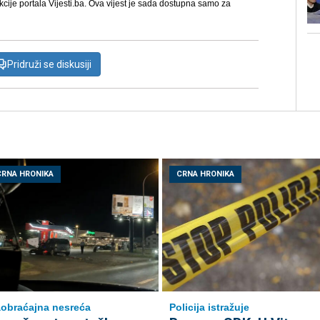
kcije portala Vijesti.ba. Ova vijest je sada dostupna samo za
Pridruži se diskusiji
CRNA HRONIKA
CRNA HRONIKA
obraćajna nesreća
Policija istražuje