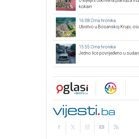
​U Bijeljini otkrivena plantaža i
kokain
16:08
Crna hronika
Ubistvo u Bosanskoj Krupi, os
15:55
Crna hronika
Јedno lice povrijeđeno u sudar