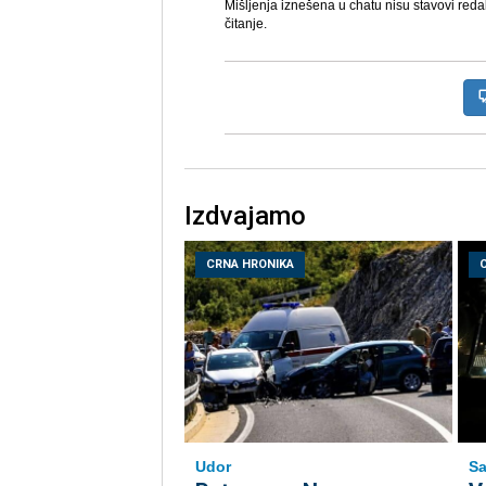
Mišljenja iznešena u chatu nisu stavovi reda
čitanje.
Izdvajamo
CRNA HRONIKA
Udor
Sa