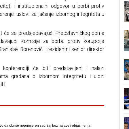
citeti i institucionalni odgovor u borbi protiv
jerenje: uslovi za jačanje izbornog integriteta u
it će se predsjedavajući Predstavničkog doma
davajući Komisije za borbu protiv korupcije
nislav Borenović i rezidentni senior direktor
konferenciji će biti predstavljeni i nalazi
jama građana o izbornom integritetu i ulozi
iH.
avo da obriše neprimjeren sadržaj bez najave i objašnjenja.