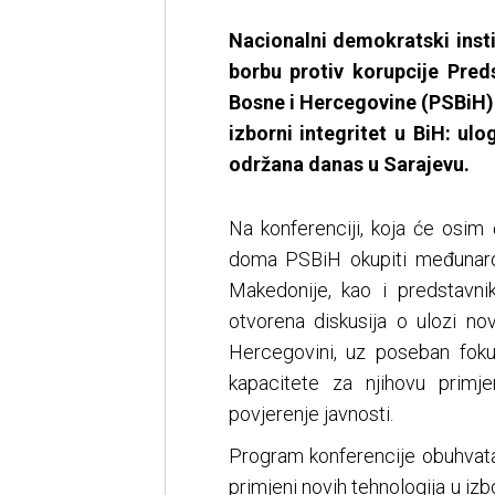
Nacionalni demokratski insti
borbu protiv korupcije Pre
Bosne i Hercegovine (PSBiH) 
izborni integritet u BiH: ulo
održana danas u Sarajevu.
Na konferenciji, koja će osim
doma PSBiH okupiti međunarod
Makedonije, kao i predstavnik
otvorena diskusija o ulozi no
Hercegovini, uz poseban foku
kapacitete za njihovu primjen
povjerenje javnosti.
Program konferencije obuhvata
primjeni novih tehnologija u izb