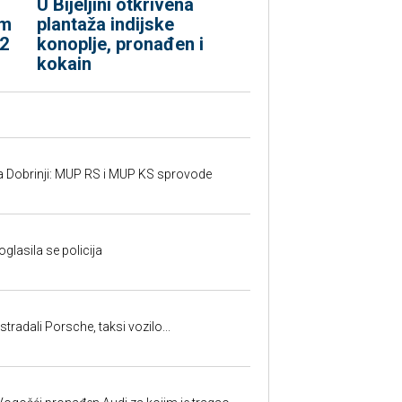
​U Bijeljini otkrivena
om
plantaža indijske
 2
konoplje, pronađen i
kokain
a Dobrinji: MUP RS i MUP KS sprovode
oglasila se policija
tradali Porsche, taksi vozilo...