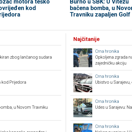
ozač motora teško
Burno u SBK: U Vitezu
ovrijeđen kod
bačena bomba, u Nov
rijedora
Travniku zapaljen Golf
Najčitanije
Crna hronika
kiran zbog lančanog sudara
Opkoljena zgrada n
zajedničku akciju
Crna hronika
 kod Prijedora
Ubistvo u Sarajevu, 
Crna hronika
 bomba, u Novom Travniku
Udes u Sarajevu: Nas
Crna hronika