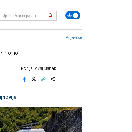
Prijavi se
 / Promo
Podijeli ovaj članak
Facebook
X
Kopiraj link
Više
jnovije