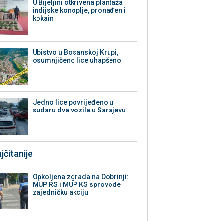
​U Bijeljini otkrivena plantaža
indijske konoplje, pronađen i
kokain
Ubistvo u Bosanskoj Krupi,
osumnjičeno lice uhapšeno
Јedno lice povrijeđeno u
sudaru dva vozila u Sarajevu
jčitanije
Opkoljena zgrada na Dobrinji:
MUP RS i MUP KS sprovode
zajedničku akciju