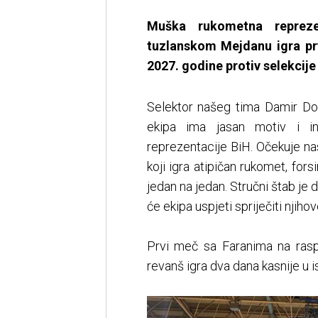
Muška rukometna repreze
tuzlanskom Mejdanu igra pr
2027. godine protiv selekcije
Selektor našeg tima Damir Dob
ekipa ima jasan motiv i in
reprezentacije BiH. Očekuje na
koji igra atipičan rukomet, for
jedan na jedan. Stručni štab je d
će ekipa uspjeti spriječiti njiho
Prvi meč sa Faranima na rasp
revanš igra dva dana kasnije u 