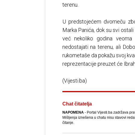
terenu.
U predstojećem dvomeču zbog
Marka Panića, dok su svi ostali
već nekoliko godina veoma b
nedostajati na terenu, ali Dob
rukometaše da pokažu svoj kval
reprezentacije preuzet će Ibrah
(Vijesti.ba)
Chat čitatelja
NAPOMENA
- Portal Vijesti.ba zadržava pr
Mišljenja iznešena u chatu nisu stavovi reda
čitanje.