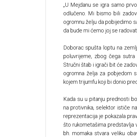
„U Mejdanu se igra samo prvo 
odlučeno. Mi bismo bili zadov
ogromnu želju da pobijedimo sa
da bude mi ćemo joj se radovat
Doborac spušta loptu na zemlj
poluvrijeme, zbog čega sutra 
Stručni štab i igrači bit će zad
ogromna želja za pobjedom sa
kojem trijumfu koji bi donio pr
Kada su u pitanju prednosti 
na protivnika, selektor ističe 
reprezentacija je pokazala pravi 
što rukometašima predstavlja 
bh. momaka stvara veliku ob