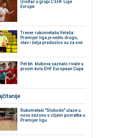
Izviđač u grupi C EHF Lige
Evrope
Trener rukometaša Veleža:
Premijer liga je nešto drugo,
stav i želja preduslov su za sve
Pet bh. klubova saznalo rivale u
prvom kolu EHF European Cupa
jčitanije
Rukometaši "Slobode" ulaze u
novu sezonu s ciljem povratka u
Premijer ligu