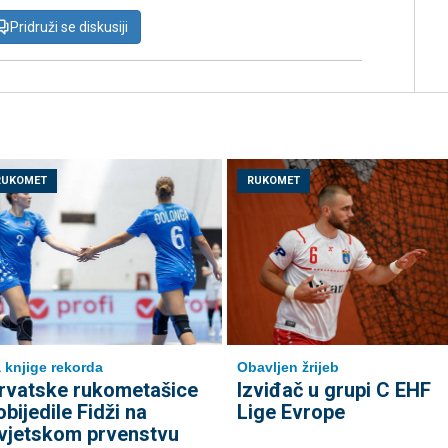
Pridruži se diskusiji
RUKOMET
RUKOMET
 knjige rekorda
Obavljen žrijeb
rvatske rukometašice
Izviđač u grupi C EHF
obijedile Fidži na
Lige Evrope
vjetskom prvenstvu