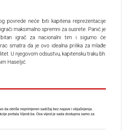
 povrede neće biti kapitena reprezentacije
 igrači maksimalno spremni za susrete. Panić je
itan igrač za nacionalni tim i sigurno će
orac smatra da je ovo idealna prilika za mlađe
itet. U njegovom odsustvu, kapitensku traku bh.
im Haseljić.
avo da obriše neprimjeren sadržaj bez najave i objašnjenja.
kcije portala Vijesti.ba. Ova vijest je sada dostupna samo za