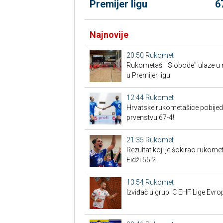
Premijer ligu
6
Najnovije
20:50
Rukomet
Rukometaši "Slobode" ulaze u 
u Premijer ligu
12:44
Rukomet
Hrvatske rukometašice pobijedi
prvenstvu 67-4!
21:35
Rukomet
Rezultat koji je šokirao rukomet
Fidži 55:2
13:54
Rukomet
Izviđač u grupi C EHF Lige Evro