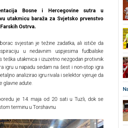
ntacija Bosne i Hercegovine sutra u
vu utakmicu baraža za Svjetsko prvenstvo
 Farskih Ostrva.
orac svjestan je težine zadatka, ali ističe da
spiraciju u nedavnim uspjesima fudbalske
s teška utakmica i izuzetno nezgodan protivnik
sira igru u napadu sedam na šest i non-stop igra
etaljno analizirao igru rivala i selektor vjeruje da
ve glavne adute.
Na
oredu je 14. maja od 20 sati u Tuzli, dok se
istom terminu u Torshavnu.