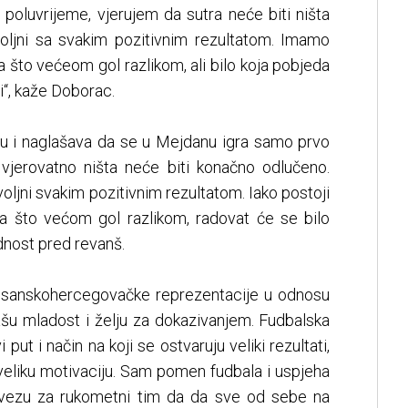
poluvrijeme, vjerujem da sutra neće biti ništa
oljni sa svakim pozitivnim rezultatom. Imamo
 što većeom gol razlikom, ali bilo koja pobjeda
i“, kaže Doborac.
u i naglašava da se u Mejdanu igra samo prvo
vjerovatno ništa neće biti konačno odlučeno.
ovoljni svakim pozitivnim rezultatom. Iako postoji
 što većom gol razlikom, radovat će se bilo
ednost pred revanš.
bosanskohercegovačke reprezentacije u odnosu
našu mladost i želju za dokazivanjem. Fudbalska
put i način na koji se ostvaruju veliki rezultati,
veliku motivaciju. Sam pomen fudbala i uspjeha
avezu za rukometni tim da da sve od sebe na