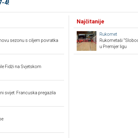
7-4!
Najčitanije
Rukomet
novu sezonu s ciljem povratka
Rukometaši "Slobod
u Premijer ligu
le Fidži na Svjetskom
ni svijet: Francuska pregazila
pe