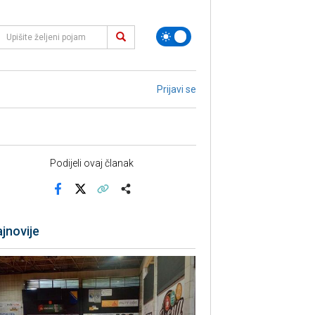
Prijavi se
Podijeli ovaj članak
Facebook
X
Kopiraj link
Više
jnovije