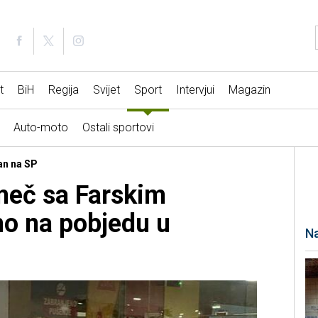
t
BiH
Regija
Svijet
Sport
Intervjui
Magazin
Auto-moto
Ostali sportovi
an na SP
meč sa Farskim
o na pobjedu u
Na