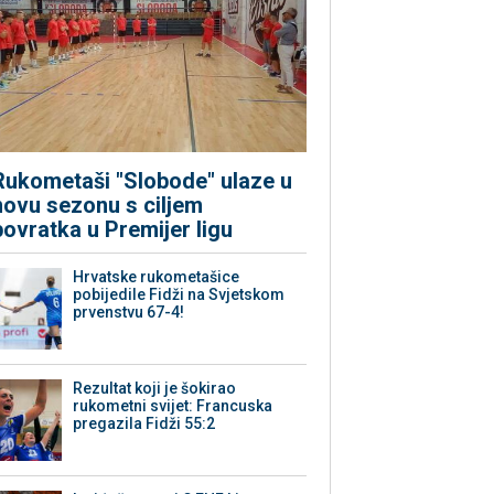
Rukometaši "Slobode" ulaze u
novu sezonu s ciljem
povratka u Premijer ligu
Hrvatske rukometašice
pobijedile Fidži na Svjetskom
prvenstvu 67-4!
Rezultat koji je šokirao
rukometni svijet: Francuska
pregazila Fidži 55:2