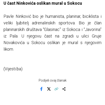
U čast Ninkovića oslikan mural u Sokocu
Pavle Ninković bio je humanista, planinar, biciklista i
veliki ljubitelj adrenalinskih sportova. Bio je član
planinarskih društava “Glasinac” iz Sokoca i “Javorina”
iz Pala. U njegovu čast na zgradi u ulici Gruje
Novakovića u Sokocu oslikan je mural s njegovim
likom.
(Vijesti.ba)
Podijeli ovaj članak
Facebook
X
Kopiraj link
Više