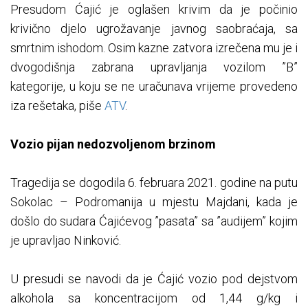
Presudom Ćajić je oglašen krivim da je počinio
krivično djelo ugrožavanje javnog saobraćaja, sa
smrtnim ishodom. Osim kazne zatvora izrečena mu je i
dvogodišnja zabrana upravljanja vozilom ”B”
kategorije, u koju se ne uračunava vrijeme provedeno
iza rešetaka, piše
ATV
.
Vozio pijan nedozvoljenom brzinom
Tragedija se dogodila 6. februara 2021. godine na putu
Sokolac – Podromanija u mjestu Majdani, kada je
došlo do sudara Ćajićevog ”pasata” sa ”audijem” kojim
je upravljao Ninković.
U presudi se navodi da je Ćajić vozio pod dejstvom
alkohola sa koncentracijom od 1,44 g/kg i