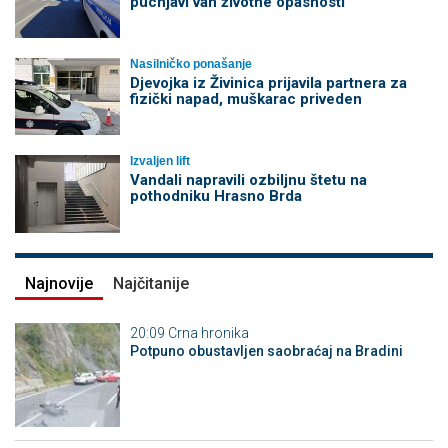
pucnjavi van životne opasnosti
Nasilničko ponašanje
Djevojka iz Živinica prijavila partnera za
fizički napad, muškarac priveden
Izvaljen lift
Vandali napravili ozbiljnu štetu na
pothodniku Hrasno Brda
Najnovije
Najčitanije
20:09
Crna hronika
Potpuno obustavljen saobraćaj na Bradini