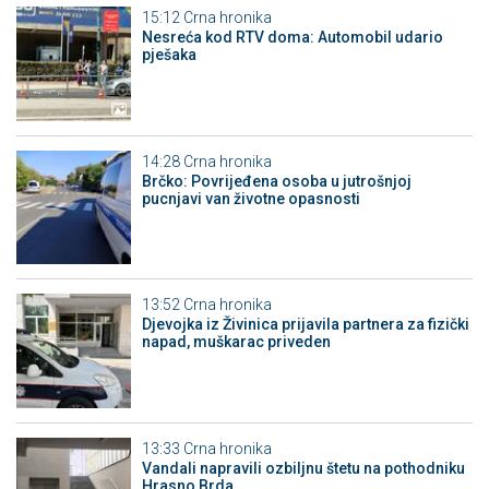
15:12
Crna hronika
Nesreća kod RTV doma: Automobil udario
pješaka
14:28
Crna hronika
Brčko: Povrijeđena osoba u jutrošnjoj
pucnjavi van životne opasnosti
13:52
Crna hronika
Djevojka iz Živinica prijavila partnera za fizički
napad, muškarac priveden
13:33
Crna hronika
Vandali napravili ozbiljnu štetu na pothodniku
Hrasno Brda