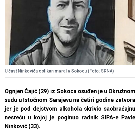
U čast Ninkovića oslikan mural u Sokocu (Foto: SRNA)
Ognjen Ćajić (29) iz Sokoca osuđen je u Okružnom
sudu u Istočnom Sarajevu na četiri godine zatvora
jer je pod dejstvom alkohola skrivio saobraćajnu
nesreću u kojoj je poginuo radnik SIPA-e Pavle
Ninković (33).