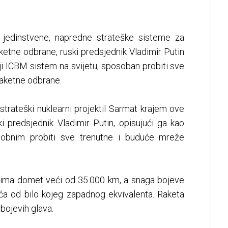
a jedinstvene, napredne strateške sisteme za
ketne odbrane, ruski predsjednik Vladimir Putin
ji ICBM sistem na svijetu, sposoban probiti sve
aketne odbrane.
 strateški nuklearni projektil Sarmat krajem ove
ki predsjednik Vladimir Putin, opisujući ga kao
osobnim probiti sve trenutne i buduće mreže
n, ima domet veći od 35.000 km, a snaga bojeve
eća od bilo kojeg zapadnog ekvivalenta. Raketa
bojevih glava.