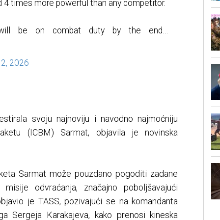
d 4 times more powerful than any competitor.
 will be on combat duty by the end…
2, 2026
estirala svoju najnoviju i navodno najmoćniju
u raketu (ICBM) Sarmat, objavila je novinska
 raketa Sarmat može pouzdano pogoditi zadane
e misije odvraćanja, značajno poboljšavajući
objavio je TASS, pozivajući se na komandanta
aga Sergeja Karakajeva, kako prenosi kineska