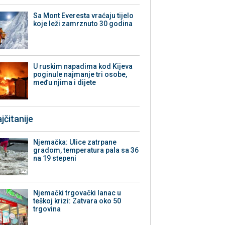
Sa Mont Everesta vraćaju tijelo
koje leži zamrznuto 30 godina
U ruskim napadima kod Kijeva
poginule najmanje tri osobe,
među njima i dijete
jčitanije
Njemačka: Ulice zatrpane
gradom, temperatura pala sa 36
na 19 stepeni
Njemački trgovački lanac u
teškoj krizi: Zatvara oko 50
trgovina