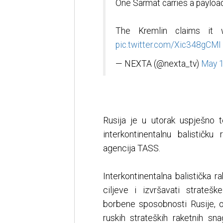
One Sarmat carries a payloa
The Kremlin claims it
pic.twitter.com/Xic348gCMI
— NEXTA (@nexta_tv)
May 1
Rusija je u utorak uspješno t
interkontinentalnu balističk
agencija TASS.
Interkontinentalna balistička
ciljeve i izvršavati stratešk
borbene sposobnosti Rusije, 
ruskih strateških raketnih sn