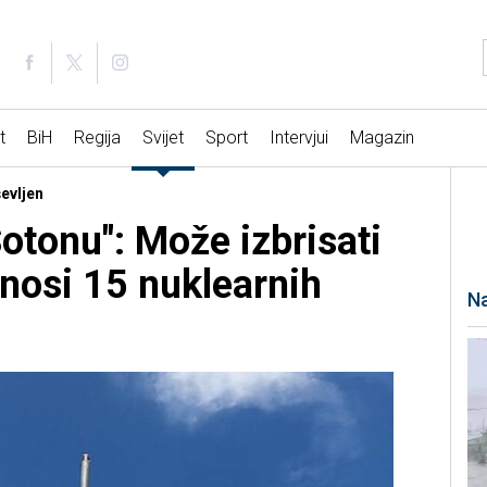
t
BiH
Regija
Svijet
Sport
Intervjui
Magazin
ševljen
"Sotonu": Može izbrisati
 nosi 15 nuklearnih
Na