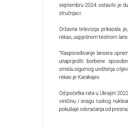
septembru 2024. ostavilo je du
stručnjaci.
Državna televizija prikazala j
rekao, uspješnom testnom lansi
"Raspoređivanje lansera opre
unaprijediti borbene sposobn
smislu sigurnog uništenja cilje
rekao je Karakajev.
Od početka rata u Ukrajini 2022
veličinu i snagu ruskog nukle
pokušaje odvraćanja od presnažn