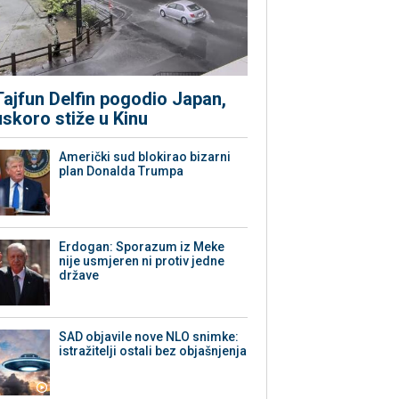
Tajfun Delfin pogodio Japan,
uskoro stiže u Kinu
Američki sud blokirao bizarni
plan Donalda Trumpa
Erdogan: Sporazum iz Meke
nije usmjeren ni protiv jedne
države
SAD objavile nove NLO snimke:
istražitelji ostali bez objašnjenja