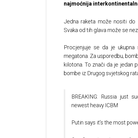
najmoćnija interkontinentalna
Jedna raketa može nositi do 10
Svaka od tih glava može se nezav
Procjenjuje se da je ukupna
megatona. Za usporedbu, bomba
kilotona. To znači da je jedan 
bombe iz Drugog svjetskog rata
BREAKING: Russia just suc
newest heavy ICBM
Putin says it’s the most powe