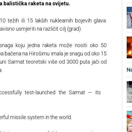
 balistička raketa na svijetu.
 težih ili 15 lakših nuklearnih bojevih glava.
isno usmjeriti na različit cilj (grad).
 snaga koju jedna raketa može nositi oko 50
 bačena na Hirošimu imala je snagu od oko 15
puni Sarmat teoretski više od 3000 puta jači od
Na
.
cessfully test-launched the Sarmat — its
rful missile system in the world.