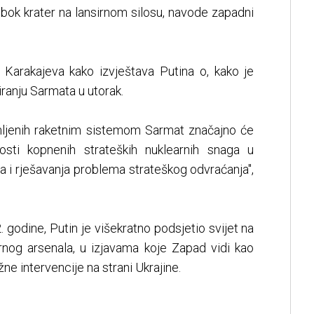
bok krater na lansirnom silosu, navode zapadni
e, Karakajeva kako izvještava Putina o, kako je
ranju Sarmata u utorak.
mljenih raketnim sistemom Sarmat značajno će
osti kopnenih strateških nuklearnih snaga u
va i rješavanja problema strateškog odvraćanja",
. godine, Putin je višekratno podsjetio svijet na
arnog arsenala, u izjavama koje Zapad vidi kao
e intervencije na strani Ukrajine.