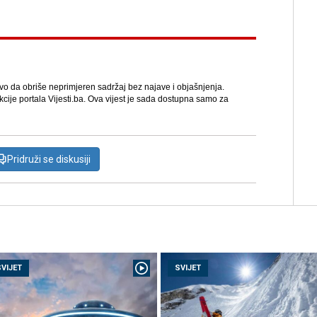
avo da obriše neprimjeren sadržaj bez najave i objašnjenja.
kcije portala Vijesti.ba. Ova vijest je sada dostupna samo za
Pridruži se diskusiji
SVIJET
SVIJET