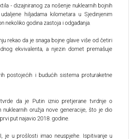
tila - dizajniranog za nošenje nuklearnih bojnih
 udaljene hiljadama kilometara u Sjedinjenim
on nekoliko godina zastoja i odgađanja.
nju rekao da je snaga bojne glave više od četiri
adnog ekvivalenta, a njezin domet premašuje
ih postojećih i budućih sistema proturaketne
i tvrde da je Putin iznio pretjerane tvrdnje o
 nuklearnih oružja nove generacije, što je dio
prvi put najavio 2018. godine.
, je u prošlosti imao neuspjehe. Ispitivanje u