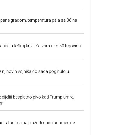
rpane gradom, temperatura pala sa 36 na
anac u teškoj krizi: Zatvara oko 50 trgovina
 je njihovih vojnika do sada poginulo u
e dijeliti besplatno pivo kad Trump umre,
or
ao s ljudima na plaži: Jednim udarcem je