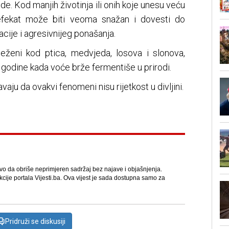
ude. Kod manjih životinja ili onih koje unesu veću
 efekat može biti veoma snažan i dovesti do
acije i agresivnijeg ponašanja.
ilježeni kod ptica, medvjeda, losova i slonova,
godine kada voće brže fermentiše u prirodi.
ju da ovakvi fenomeni nisu rijetkost u divljini.
avo da obriše neprimjeren sadržaj bez najave i objašnjenja.
kcije portala Vijesti.ba. Ova vijest je sada dostupna samo za
Pridruži se diskusiji