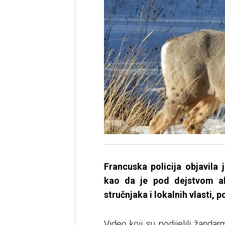
​Francuska policija objavil
kao da je pod dejstvom al
stručnjaka i lokalnih vlasti, p
Video koji su podijelili žand