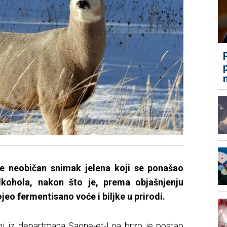
a je neobičan snimak jelena koji se ponašao
kohola, nakon što je, prema objašnjenju
ojeo fermentisano voće i biljke u prirodi.
armi iz departmana Saone-et-Loa brzo je postao