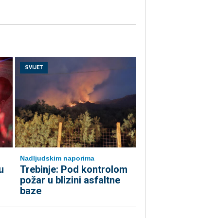
SVIJET
Nadljudskim naporima
u
Trebinje: Pod kontrolom
požar u blizini asfaltne
baze