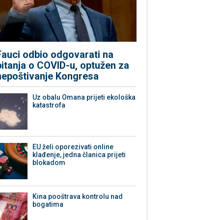
Fauci odbio odgovarati na
pitanja o COVID-u, optužen za
nepoštivanje Kongresa
Uz obalu Omana prijeti ekološka
katastrofa
EU želi oporezivati online
klađenje, jedna članica prijeti
blokadom
Kina pooštrava kontrolu nad
bogatima