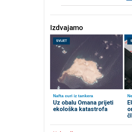
Izdvajamo
SVIJET
Nafta curi iz tankera
Ne
Uz obalu Omana prijeti
E
ekološka katastrofa
o
č