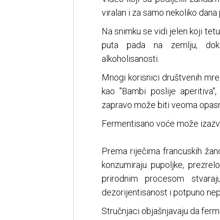
viralan i za samo nekoliko dana
Na snimku se vidi jelen koji tetu
puta pada na zemlju, dok
alkoholisanosti.
Mnogi korisnici društvenih mre
kao "Bambi poslije aperitiva",
zapravo može biti veoma opasn
Fermentisano voće može izazvat
Prema riječima francuskih žand
konzumiraju pupoljke, prezrel
prirodnim procesom stvaraj
dezorijentisanost i potpuno nep
Stručnjaci objašnjavaju da fermen