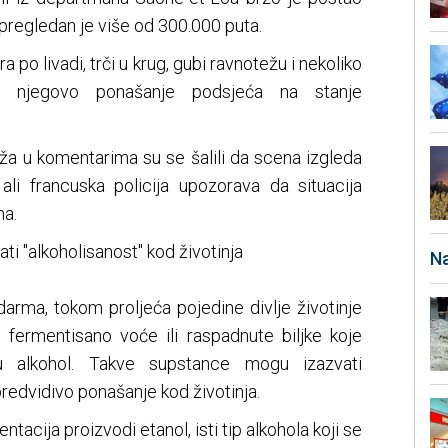
 pregledan je više od 300.000 puta.
ra po livadi, trči u krug, gubi ravnotežu i nekoliko
 njegovo ponašanje podsjeća na stanje
ža u komentarima su se šalili da scena izgleda
 ali francuska policija upozorava da situacija
a.
i "alkoholisanost" kod životinja
Na
arma, tokom proljeća pojedine divlje životinje
o fermentisano voće ili raspadnute biljke koje
u alkohol. Takve supstance mogu izazvati
redvidivo ponašanje kod životinja.
tacija proizvodi etanol, isti tip alkohola koji se