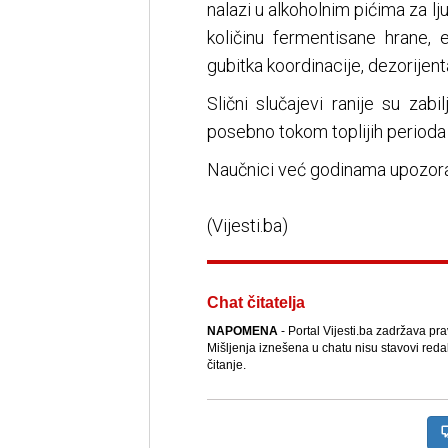
nalazi u alkoholnim pićima za lj
količinu fermentisane hrane,
gubitka koordinacije, dezorijent
Slični slučajevi ranije su zab
posebno tokom toplijih perioda 
Naučnici već godinama upozorava
(Vijesti.ba)
Chat čitatelja
NAPOMENA
- Portal Vijesti.ba zadržava pr
Mišljenja iznešena u chatu nisu stavovi reda
čitanje.