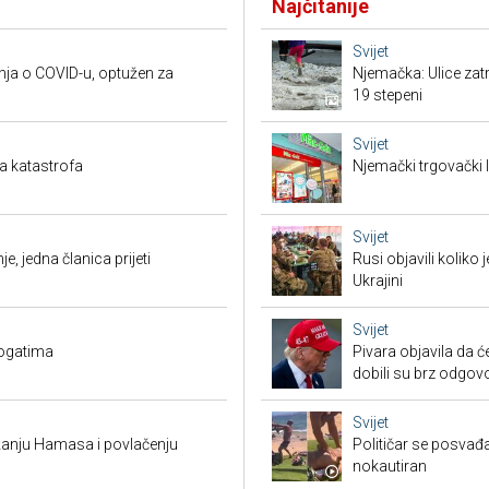
Najčitanije
Svijet
nja o COVID-u, optužen za
Njemačka: Ulice zat
19 stepeni
Svijet
a katastrofa
Njemački trgovački l
Svijet
je, jedna članica prijeti
Rusi objavili koliko
Ukrajini
Svijet
bogatima
Pivara objavila da ć
dobili su brz odgov
Svijet
žanju Hamasa i povlačenju
Političar se posvađ
nokautiran