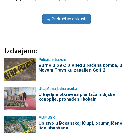
Pridruži se diskusiji
Izdvajamo
Policija istražuje
Burno u SBK: U Vitezu bačena bomba, u
Novom Travniku zapaljen Golf 2
Uhapšena jedna osoba
​U Bijeljini otkrivena plantaža indijske
konoplje, pronađen i kokain
MUP USK
Ubistvo u Bosanskoj Krupi, osumnjičeno
lice uhapšeno