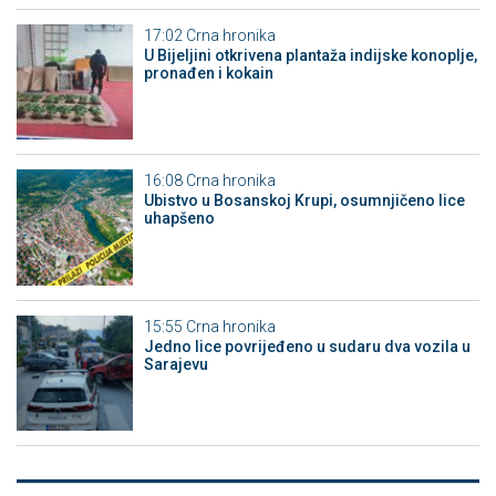
17:02
Crna hronika
​U Bijeljini otkrivena plantaža indijske konoplje,
pronađen i kokain
16:08
Crna hronika
Ubistvo u Bosanskoj Krupi, osumnjičeno lice
uhapšeno
15:55
Crna hronika
Јedno lice povrijeđeno u sudaru dva vozila u
Sarajevu