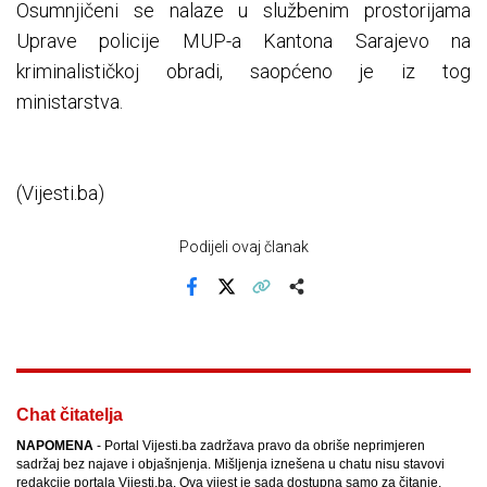
Osumnjičeni se nalaze u službenim prostorijama
Uprave policije MUP-a Kantona Sarajevo na
kriminalističkoj obradi, saopćeno je iz tog
ministarstva.
(Vijesti.ba)
Podijeli ovaj članak
Facebook
X
Kopiraj link
Više
Chat čitatelja
NAPOMENA
- Portal Vijesti.ba zadržava pravo da obriše neprimjeren
sadržaj bez najave i objašnjenja. Mišljenja iznešena u chatu nisu stavovi
redakcije portala Vijesti.ba. Ova vijest je sada dostupna samo za čitanje.