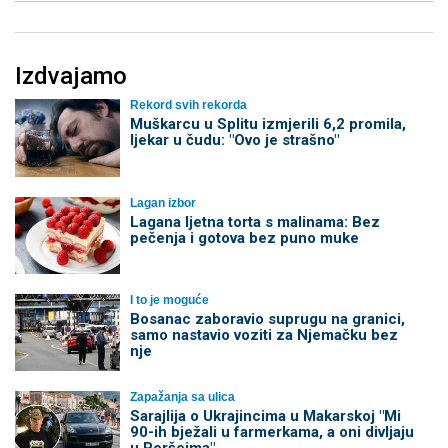
Izdvajamo
Rekord svih rekorda
Muškarcu u Splitu izmjerili 6,2 promila,
ljekar u čudu: "Ovo je strašno"
Lagan izbor
Lagana ljetna torta s malinama: Bez
pečenja i gotova bez puno muke
I to je moguće
Bosanac zaboravio suprugu na granici,
samo nastavio voziti za Njemačku bez
nje
Zapažanja sa ulica
Sarajlija o Ukrajincima u Makarskoj "Mi
90-ih bježali u farmerkama, a oni divljaju