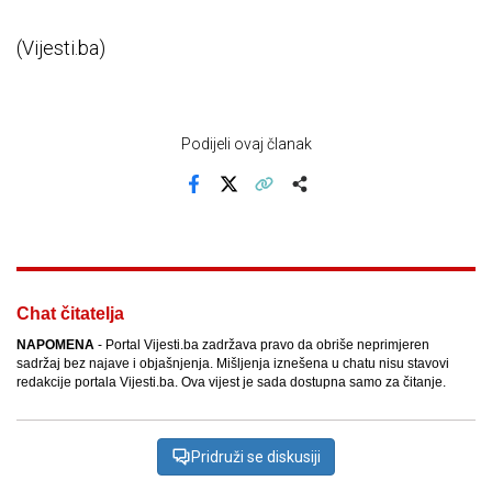
(Vijesti.ba)
Podijeli ovaj članak
Facebook
X
Kopiraj link
Više
Chat čitatelja
NAPOMENA
- Portal Vijesti.ba zadržava pravo da obriše neprimjeren
sadržaj bez najave i objašnjenja. Mišljenja iznešena u chatu nisu stavovi
redakcije portala Vijesti.ba. Ova vijest je sada dostupna samo za čitanje.
Pridruži se diskusiji