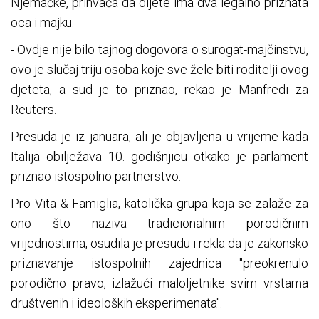
Njemačke, prihvaća da dijete ima dva legalno priznata
oca i majku.
- Ovdje nije bilo tajnog dogovora o surogat-majčinstvu,
ovo je slučaj triju osoba koje sve žele biti roditelji ovog
djeteta, a sud je to priznao, rekao je Manfredi za
Reuters.
Presuda je iz januara, ali je objavljena u vrijeme kada
Italija obilježava 10. godišnjicu otkako je parlament
priznao istospolno partnerstvo.
Pro Vita & Famiglia, katolička grupa koja se zalaže za
ono što naziva tradicionalnim porodičnim
vrijednostima, osudila je presudu i rekla da je zakonsko
priznavanje istospolnih zajednica "preokrenulo
porodično pravo, izlažući maloljetnike svim vrstama
društvenih i ideoloških eksperimenata".