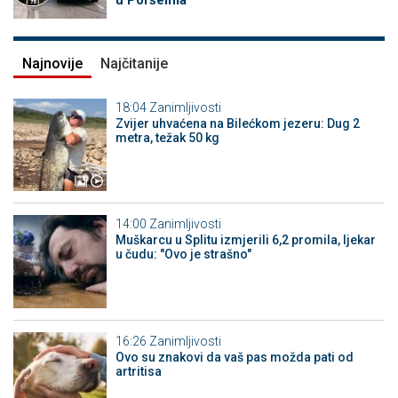
u Poršeima"
Najnovije
Najčitanije
18:04
Zanimljivosti
Zvijer uhvaćena na Bilećkom jezeru: Dug 2
metra, težak 50 kg
14:00
Zanimljivosti
Muškarcu u Splitu izmjerili 6,2 promila, ljekar
u čudu: "Ovo je strašno"
16:26
Zanimljivosti
Ovo su znakovi da vaš pas možda pati od
artritisa