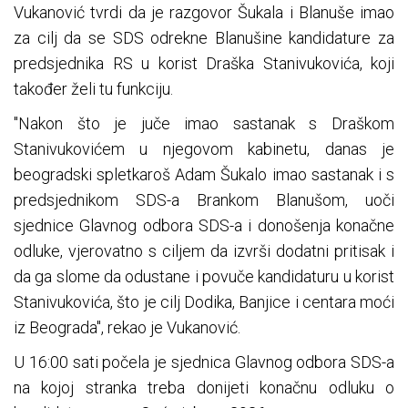
Vukanović tvrdi da je razgovor Šukala i Blanuše imao
za cilj da se SDS odrekne Blanušine kandidature za
predsjednika RS u korist Draška Stanivukovića, koji
također želi tu funkciju.
"Nakon što je juče imao sastanak s Draškom
Stanivukovićem u njegovom kabinetu, danas je
beogradski spletkaroš Adam Šukalo imao sastanak i s
predsjednikom SDS-a Brankom Blanušom, uoči
sjednice Glavnog odbora SDS-a i donošenja konačne
odluke, vjerovatno s ciljem da izvrši dodatni pritisak i
da ga slome da odustane i povuče kandidaturu u korist
Stanivukovića, što je cilj Dodika, Banjice i centara moći
iz Beograda", rekao je Vukanović.
U 16:00 sati počela je sjednica Glavnog odbora SDS-a
na kojoj stranka treba donijeti konačnu odluku o