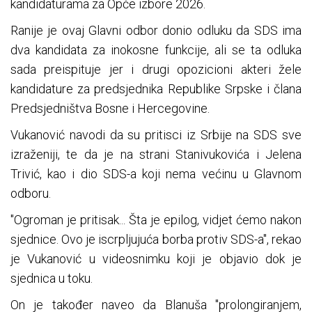
kandidaturama za Opće izbore 2026.
Ranije je ovaj Glavni odbor donio odluku da SDS ima
dva kandidata za inokosne funkcije, ali se ta odluka
sada preispituje jer i drugi opozicioni akteri žele
kandidature za predsjednika Republike Srpske i člana
Predsjedništva Bosne i Hercegovine.
Vukanović navodi da su pritisci iz Srbije na SDS sve
izraženiji, te da je na strani Stanivukovića i Jelena
Trivić, kao i dio SDS-a koji nema većinu u Glavnom
odboru.
"Ogroman je pritisak... Šta je epilog, vidjet ćemo nakon
sjednice. Ovo je iscrpljujuća borba protiv SDS-a", rekao
je Vukanović u videosnimku koji je objavio dok je
sjednica u toku.
On je također naveo da Blanuša "prolongiranjem,