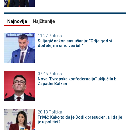
Najnovije
Najčitanije
11:27
Politika
Suljagić nakon saslušanja: "Gdje god vi
dođete, mi smo već bili"
07:45
Politika
Nova "Evropska konfederacija" uključila bi i
Zapadni Balkan
20:13
Politika
Trivić: Kako to da je Dodik presuđen, a i dalje
je u politici?