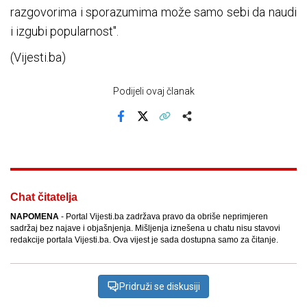
razgovorima i sporazumima može samo sebi da naudi
i izgubi popularnost".
(Vijesti.ba)
Podijeli ovaj članak
Facebook
X
Kopiraj link
Više
Chat čitatelja
NAPOMENA
- Portal Vijesti.ba zadržava pravo da obriše neprimjeren
sadržaj bez najave i objašnjenja. Mišljenja iznešena u chatu nisu stavovi
redakcije portala Vijesti.ba. Ova vijest je sada dostupna samo za čitanje.
Pridruži se diskusiji