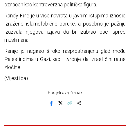
označen kao kontroverzna politička figura.
Randy Fine je u više navrata u javnim istupima iznosio
izražene islamofobične poruke, a posebno je pažnju
izazvala njegova izjava da bi izabrao pse ispred
muslimana.
Ranije je negirao široko rasprostranjenu glad među
Palestincima u Gazi, kao i tvrdnje da Izrael čini ratne
zločine.
(Vijesti.ba)
Podijeli ovaj članak
Facebook
X
Kopiraj link
Više