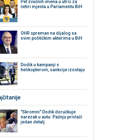
Pet zvučnih imena u utrci za
četiri mjesta u Parlamentu BiH
OHR spreman na dijalog sa
svim političkim akterima u BiH
Dodik u kampanji s
helikopterom, sankcije izostaju
jčitanije
"Skromni" Dodik doručkuje
narezak u autu: Pažnju privlači
jedan detalj