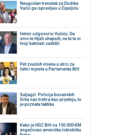
Neugodan trenutak za Dodika:
Vučić ga ispravljao u Čipuljiću
Helez odgovorio Vučiću: Da
smo te htjeli uhapsiti, ne bi te ni
tvoji batinaši zaštitili
Pet zvučnih imena u utrci za
četiri mjesta u Parlamentu BiH
Suljagić: Policija bosanskih
Srba nas tretira kao prijetnju, to
je poznata taktika
Kako je HDZ BiH za 150.000 KM
angažovao američku lobističku
firmu