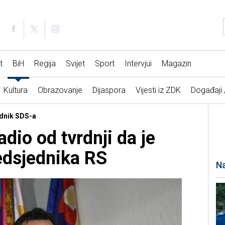
t
BiH
Regija
Svijet
Sport
Intervjui
Magazin
Kultura
Obrazovanje
Dijaspora
Vijesti iz ZDK
Događaji
ednik SDS-a
dio od tvrdnji da je
edsjednika RS
Na