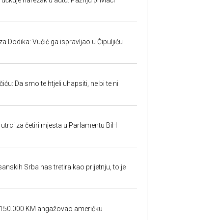
učkuje narezak u autu: Pažnju privlači
 Dodika: Vučić ga ispravljao u Čipuljiću
u: Da smo te htjeli uhapsiti, ne bi te ni
utrci za četiri mjesta u Parlamentu BiH
sanskih Srba nas tretira kao prijetnju, to je
a 150.000 KM angažovao američku