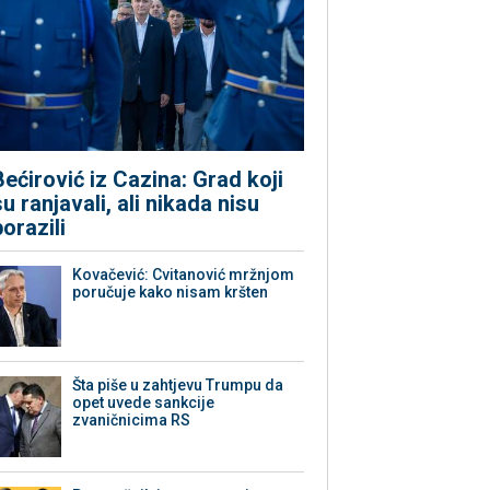
Bećirović iz Cazina: Grad koji
su ranjavali, ali nikada nisu
porazili
Kovačević: Cvitanović mržnjom
poručuje kako nisam kršten
Šta piše u zahtjevu Trumpu da
opet uvede sankcije
zvaničnicima RS