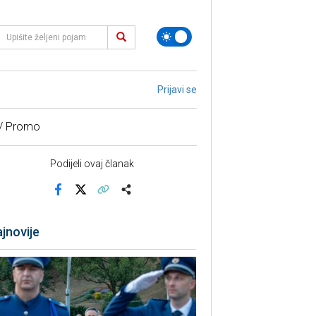
Prijavi se
 / Promo
Podijeli ovaj članak
Facebook
X
Kopiraj link
Više
jnovije