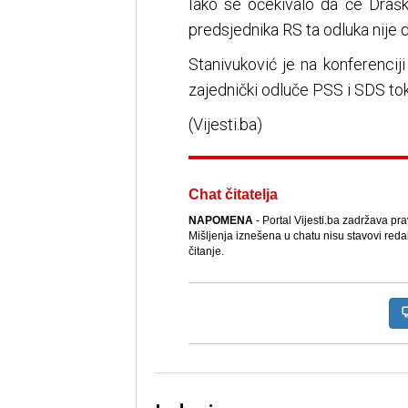
Iako se očekivalo da će Drašk
predsjednika RS ta odluka nije
Stanivuković je na konferencij
zajednički odluče PSS i SDS t
(Vijesti.ba)
Chat čitatelja
NAPOMENA
- Portal Vijesti.ba zadržava pr
Mišljenja iznešena u chatu nisu stavovi reda
čitanje.