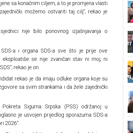
jene sa konačnim ciljem, a to je promjena vlasti
ajednički možemo ostvariti taj cilj“, rekao je
jednici nije bilo ponovnog izjašnjavanja o
SDS-a i organa SDS-a sve što je prije ove
i eksploatiše se nije zvaničan stav ni moj, ni
SDS“, rekao je on.
andidat rekao je da imaju odluke organa koje su
 razgovore sa svim strankama i da žele zajednički
 Pokreta Sigurna Srpska (PSS) održanoj u
noglasno je usvojen prijedlog sporazuma SDS-a
ri 2026“.