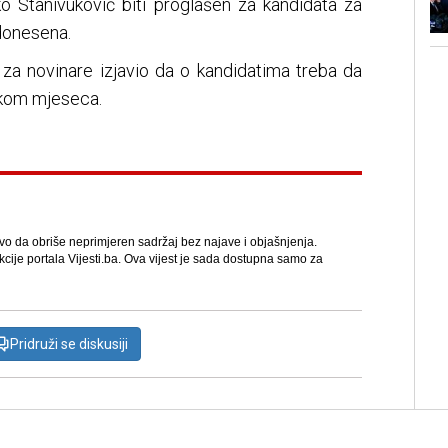
o Stanivuković biti proglašen za kandidata za
 donesena.
i za novinare izjavio da o kandidatima treba da
okom mjeseca.
avo da obriše neprimjeren sadržaj bez najave i objašnjenja.
kcije portala Vijesti.ba. Ova vijest je sada dostupna samo za
Pridruži se diskusiji