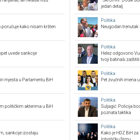
 ranjavali, ali nikada nisu
"Skromni" Dodik dor
jedan detalj
Politika
 poručuje kako nisam kršten
Neugodan trenutak za
Politika
opet uvede sankcije
Helez odgovorio Vučić
tvoji batinaši zaštitili
Politika
tiri mjesta u Parlamentu BiH
Pet zvučnih imena u 
Politika
 političkim akterima u BiH
Suljagić: Policija bo
poznata taktika
Politika
m, sankcije izostaju
Kako je HDZ BiH z
lobističku firmu