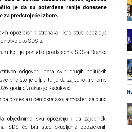
pštio je da su potvrđene ranije donesene
 za predstojeće izbore.
svih opozicionih stranaka i kao stub opozicije
edinstvo oko SDS-a.
zum koji je ponudio predsjednik SDS-a Branko
tivan odgovor lidera svih drugih političkih
 sve ono što je cilj, a to je da zajedno krenemo
26. godine“, rekao je Radulović.
Na
dnica protekla u demokratskoj atmosferi sa puno
da objedinimo svu opoziciju i da zajednički
a. SDS će biti stub okupljanja opozicionih