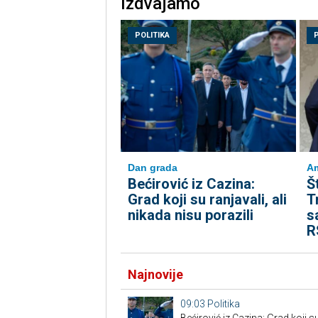
Izdvajamo
POLITIKA
Dan grada
Am
Bećirović iz Cazina:
Š
Grad koji su ranjavali, ali
T
nikada nisu porazili
s
R
Najnovije
09:03
Politika