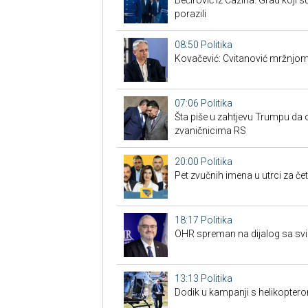
Bećirović iz Cazina: Grad koji su
porazili
08:50
Politika
Kovačević: Cvitanović mržnjom
07:06
Politika
Šta piše u zahtjevu Trumpu da 
zvaničnicima RS
20:00
Politika
Pet zvučnih imena u utrci za če
18:17
Politika
OHR spreman na dijalog sa svim
13:13
Politika
Dodik u kampanji s helikoptero