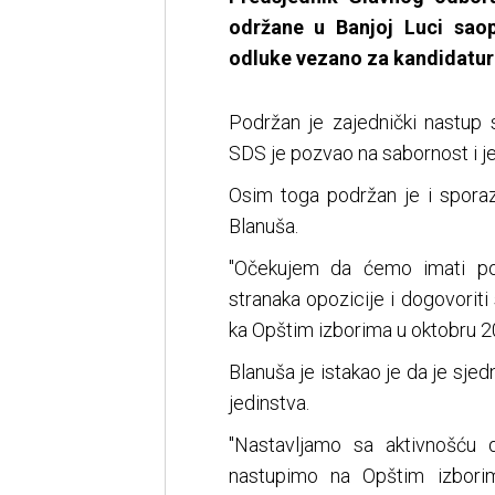
održane u Banjoj Luci sao
odluke vezano za kandidature
Podržan je zajednički nastup 
SDS je pozvao na sabornost i j
Osim toga podržan je i spora
Blanuša.
"Očekujem da ćemo imati pozi
stranaka opozicije i dogovoriti
ka Opštim izborima u oktobru 20
Blanuša je istakao je da je sje
jedinstva.
"Nastavljamo sa aktivnošću 
nastupimo na Opštim izborim